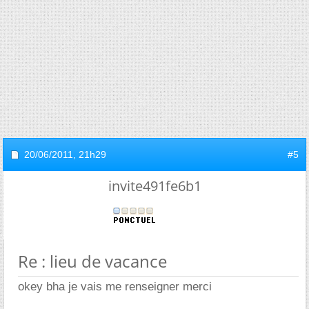
20/06/2011,
21h29
#5
invite491fe6b1
Re : lieu de vacance
okey bha je vais me renseigner merci