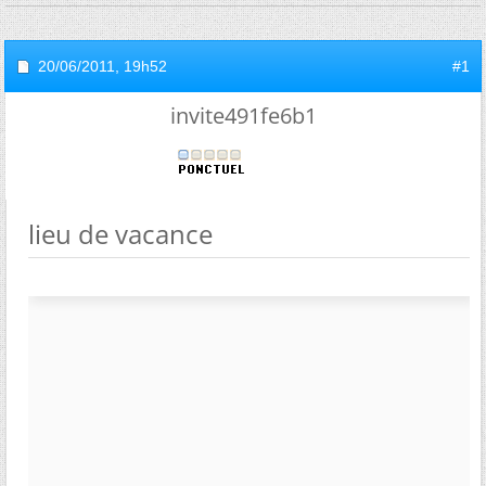
20/06/2011,
19h52
#1
invite491fe6b1
lieu de vacance