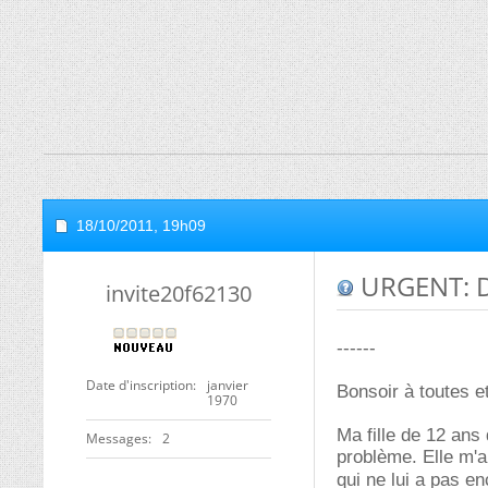
18/10/2011,
19h09
URGENT: D'o
invite20f62130
------
Date d'inscription
janvier
Bonsoir à toutes et
1970
Ma fille de 12 ans
Messages
2
problème. Elle m'a
qui ne lui a pas en