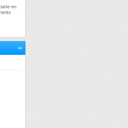
parle en
éments
#4