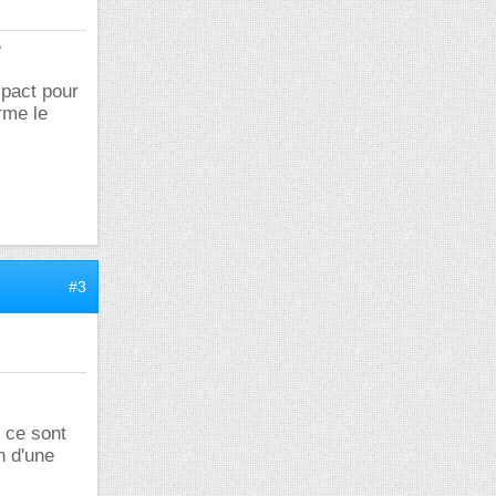
e
mpact pour
orme le
#3
, ce sont
n d'une