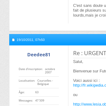
C'est sans doute u
fait de plusieurs 
lourds,mais je cro
19/10/2011,
07h50
Re : URGENT: 
Deedee81
Salut,
Date d'inscription
octobre
Bienvenue sur Futu
2007
Voici aussi ici :
Localisation
Courcelles -
Belgique
http://fr.wikipedia
ge
63
ou
Messages
47 509
http://www.lesia.ob