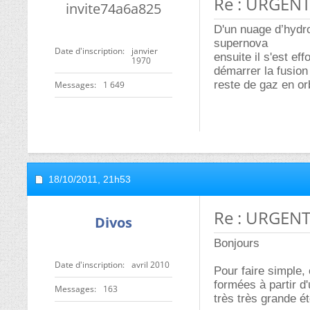
Re : URGENT: 
invite74a6a825
D'un nuage d’hydr
supernova
Date d'inscription
janvier
ensuite il s'est e
1970
démarrer la fusion 
reste de gaz en orb
Messages
1 649
18/10/2011,
21h53
Re : URGENT: 
Divos
Bonjours
Date d'inscription
avril 2010
Pour faire simple, 
formées à partir d
Messages
163
très très grande ét