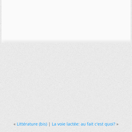
«
Littérature (bis)
|
La voie lactée: au fait c'est quoi?
»