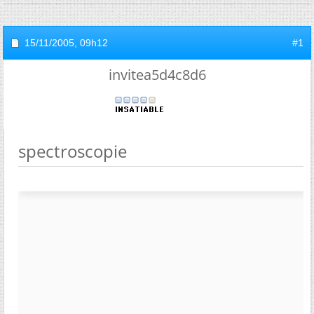
15/11/2005,
09h12
#1
invitea5d4c8d6
spectroscopie