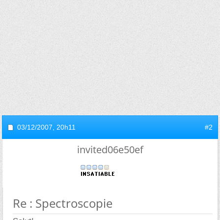
03/12/2007,
20h11
#2
invited06e50ef
Re : Spectroscopie