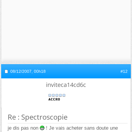
08/12/2007,
00h18
#12
inviteca14cd6c
Re : Spectroscopie
je dis pas non
! Je vais acheter sans doute une