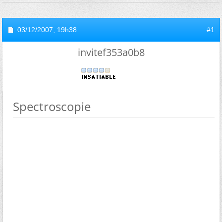
03/12/2007,
19h38
#1
invitef353a0b8
Spectroscopie