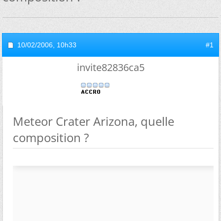
10/02/2006,
10h33
#1
invite82836ca5
Meteor Crater Arizona, quelle
composition ?