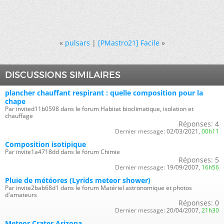
«
pulsars
|
[PMastro21] Facile
»
DISCUSSIONS SIMILAIRES
plancher chauffant respirant : quelle composition pour la
chape
Par invited11b0598 dans le forum Habitat bioclimatique, isolation et
chauffage
Réponses:
4
Dernier message:
02/03/2021,
00h11
Composition isotipique
Par invite1a4718dd dans le forum Chimie
Réponses:
5
Dernier message:
19/09/2007,
16h56
Pluie de météores (Lyrids meteor shower)
Par invite2bab68d1 dans le forum Matériel astronomique et photos
d'amateurs
Réponses:
0
Dernier message:
20/04/2007,
21h30
Meteor Crater Arizona