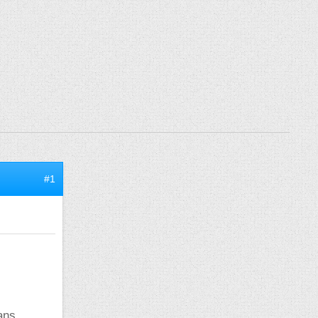
#1
ans