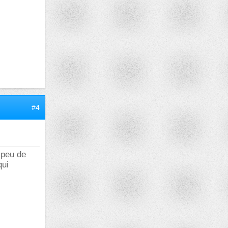
#4
t peu de
qui