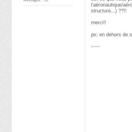
l'aéronautique/aér
structure...) ??!!
merci!!
ps: en dehors de s
-----