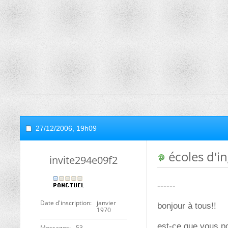
27/12/2006,
19h09
écoles d'i
invite294e09f2
------
Date d'inscription
janvier
bonjour à tous!!
1970
est-ce que vous po
Messages
53