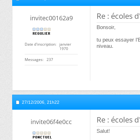
Re : écoles 
invitec00162a9
Bonsoir,
tu peux essayer l
Date d'inscription
janvier
niveau.
1970
Messages
237
27/12/2006,
21h22
Re : écoles 
invite06f4e0cc
Salut!