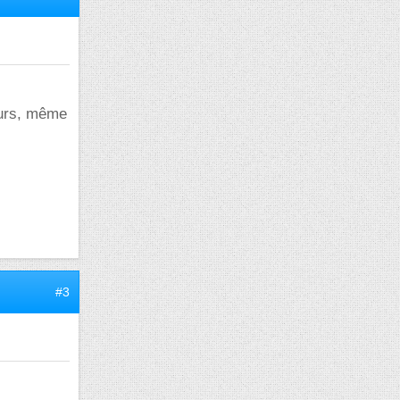
ours, même
#3