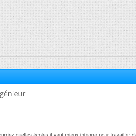
ngénieur
urriez quelles écoles il vaut mieux intégrer pour travailler d