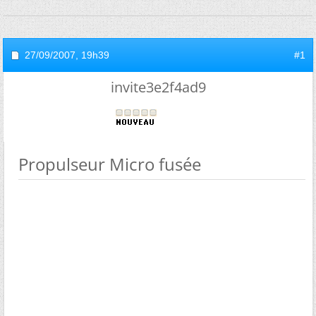
27/09/2007,
19h39
#1
invite3e2f4ad9
Propulseur Micro fusée