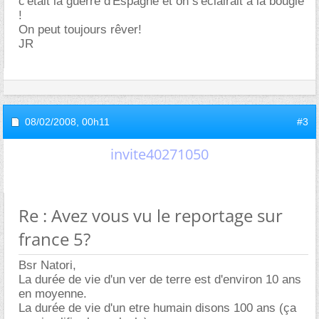
c'était la guerre d'Espagne et on s'éclairait à la bougie
!
On peut toujours rêver!
JR
08/02/2008,
00h11
#3
invite40271050
Re : Avez vous vu le reportage sur
france 5?
Bsr Natori,
La durée de vie d'un ver de terre est d'environ 10 ans
en moyenne.
La durée de vie d'un etre humain disons 100 ans (ça