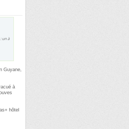
: un à
'en Guyane,
vacué à
rouves
as+ hôtel