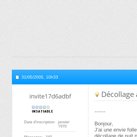
31/05/2005,
10h33
Décollage 
invite17d6adbf
------
Date d'inscription
janvier
Bonjour,
1970
J'ai une envie fol
décollage de nuit p
Messages
340