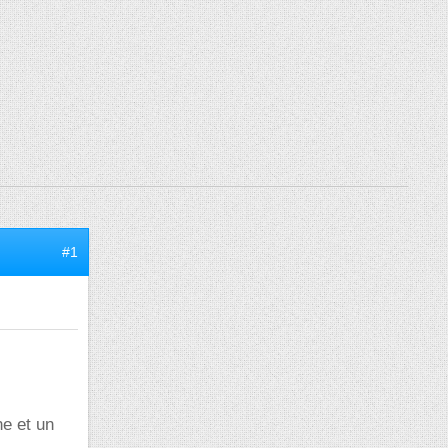
#1
ne et un