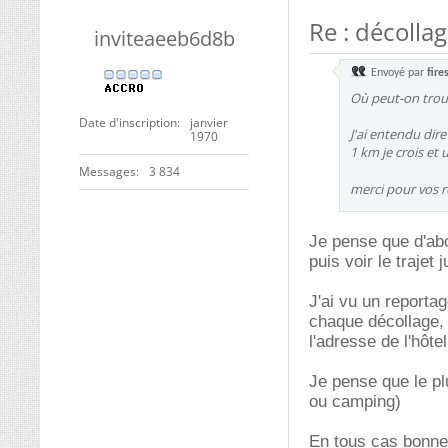
Re : décolla
inviteaeeb6d8b
Envoyé par
fire
Où peut-on trouv
Date d'inscription
janvier
J'ai entendu dire
1970
1 km je crois et u
Messages
3 834
merci pour vos 
Je pense que d'abor
puis voir le trajet
J'ai vu un reporta
chaque décollage, e
l'adresse de l'hôtel,
Je pense que le pl
ou camping)
En tous cas bonne