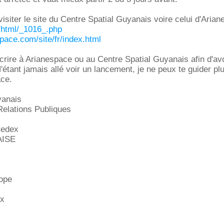
visiter le site du Centre Spatial Guyanais voire celui d'Aria
r/html/_1016_.php
pace.com/site/fr/index.html
crire à Arianespace ou au Centre Spatial Guyanais afin d'avo
étant jamais allé voir un lancement, je ne peux te guider plu
ace.
yanais
elations Publiques
edex
ISE
rope
x