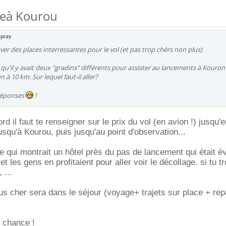
geà Kourou
spray
er des places interressantes pour le vol (et pas trop chèrs non plus)
 qu'il y avait deux "gradins" différents pour assister au lancements à Kouron 
n à 10 km. Sur lequel faut-il aller?
réponses
!
d il faut te renseigner sur le prix du vol (en avion !) jusqu
 jusqu'à Kourou, puis jusqu'au point d'observation...
ge qui montrait un hôtel près du pas de lancement qui était é
t les gens en profitaient pour aller voir le décollage. si tu t
 ...
us cher sera dans le séjour (voyage+ trajets sur place + rep
 chance !