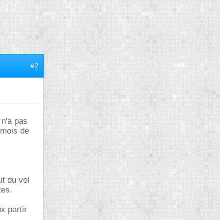
#2
 n'a pas
 mois de
it du vol
tes.
x partir