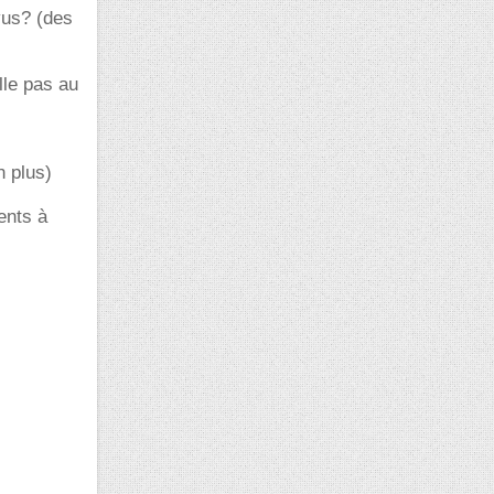
vus? (des
lle pas au
n plus)
ents à