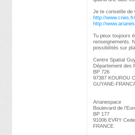
Je te conseille de 
http://www.cnes.f
http://www.arianes
Tu peux toujours é
renseignements. N'
possibilités sur pl
Centre Spatial Gu
Département des R
BP 726
97387 KOUROU C
GUYANE-FRANCA
Arianespace
Boulevard de l'Eu
BP 177
91006 EVRY Cede
FRANCE