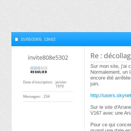
31/05/2005,
13h02
Re : décolla
invite808e5302
Sur mon site, j'ai
Normalement, un l
encore été arrêtée
Date d'inscription
janvier
juin.
1970
http://users.skyn
Messages
234
Sur le site d'Arian
V167 avec une Aria
Pour ce qui concer
quand une date est