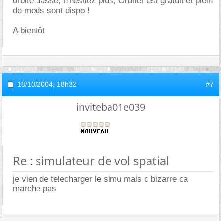
orbite basse, n'hésitez plus, Orbiter est gratuit et plein
de mods sont dispo !
A bientôt
18/10/2004,
18h32
#7
inviteba01e039
Re : simulateur de vol spatial
je vien de telecharger le simu mais c bizarre ca
marche pas