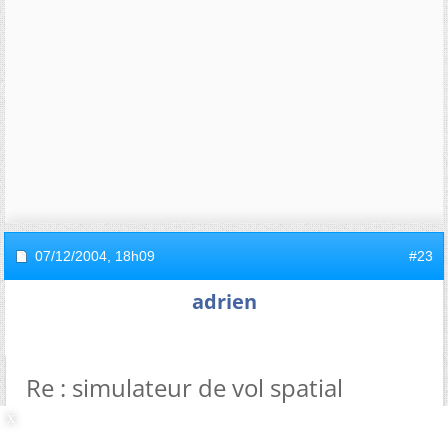
07/12/2004,
18h09
#23
adrien
Re : simulateur de vol spatial
existe t il des codes pour arreter le mouvement des
planetes?