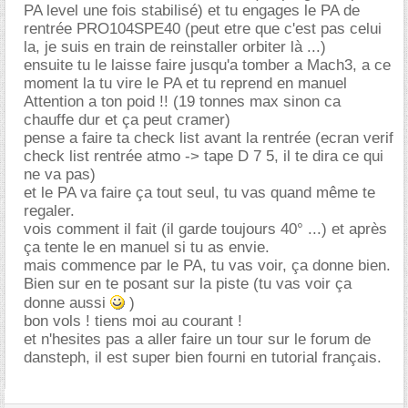
PA level une fois stabilisé) et tu engages le PA de
rentrée PRO104SPE40 (peut etre que c'est pas celui
la, je suis en train de reinstaller orbiter là ...)
ensuite tu le laisse faire jusqu'a tomber a Mach3, a ce
moment la tu vire le PA et tu reprend en manuel
Attention a ton poid !! (19 tonnes max sinon ca
chauffe dur et ça peut cramer)
pense a faire ta check list avant la rentrée (ecran verif
check list rentrée atmo -> tape D 7 5, il te dira ce qui
ne va pas)
et le PA va faire ça tout seul, tu vas quand même te
regaler.
vois comment il fait (il garde toujours 40° ...) et après
ça tente le en manuel si tu as envie.
mais commence par le PA, tu vas voir, ça donne bien.
Bien sur en te posant sur la piste (tu vas voir ça
donne aussi
)
bon vols ! tiens moi au courant !
et n'hesites pas a aller faire un tour sur le forum de
dansteph, il est super bien fourni en tutorial français.