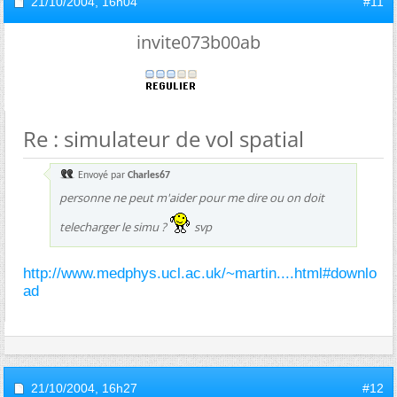
21/10/2004,
16h04
#11
invite073b00ab
Re : simulateur de vol spatial
Envoyé par
Charles67
personne ne peut m'aider pour me dire ou on doit
telecharger le simu ?
svp
http://www.medphys.ucl.ac.uk/~martin....html#downlo
ad
21/10/2004,
16h27
#12