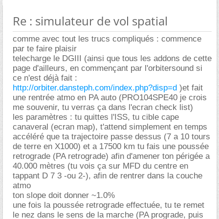
Re : simulateur de vol spatial
comme avec tout les trucs compliqués : commence
par te faire plaisir
telecharge le DGIII (ainsi que tous les addons de cette
page d'ailleurs, en commençant par l'orbitersound si
ce n'est déjà fait :
http://orbiter.dansteph.com/index.php?disp=d
)et fait
une rentrée atmo en PA auto (PRO104SPE40 je crois
me souvenir, tu verras ça dans l'ecran check list)
les paramètres : tu quittes l'ISS, tu cible cape
canaveral (ecran map), t'attend simplement en temps
accéléré que ta trajectoire passe dessus (7 a 10 tours
de terre en X1000) et a 17500 km tu fais une poussée
retrograde (PA retrograde) afin d'amener ton périgée a
40.000 mètres (tu vois ça sur MFD du centre en
tappant D 7 3 -ou 2-), afin de rentrer dans la couche
atmo
ton slope doit donner ~1.0%
une fois la poussée retrograde effectuée, tu te remet
le nez dans le sens de la marche (PA prograde, puis