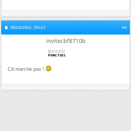
08/04/2004,
05h13
#4
invitecbf8710b
CA marche pas !