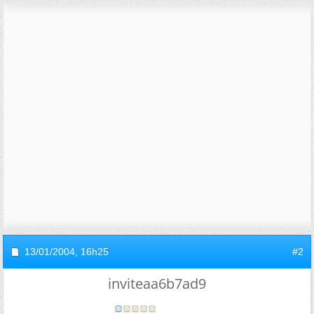
13/01/2004,
16h25
#2
inviteaa6b7ad9