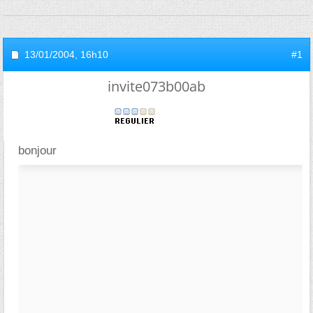
13/01/2004,
16h10
#1
invite073b00ab
bonjour