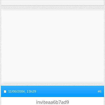
11/06/2004,
13h29
#6
inviteaa6b7ad9