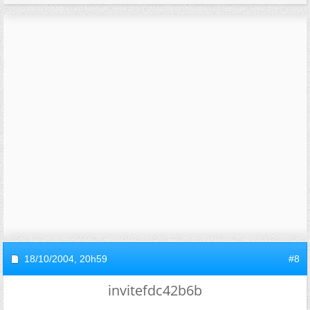
18/10/2004,
20h59
#8
invitefdc42b6b