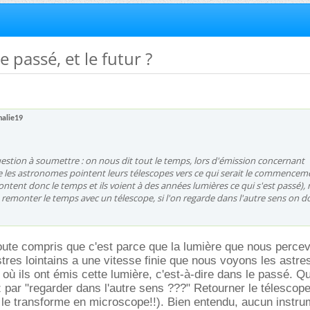
le passé, et le futur ?
halie19
question à soumettre : on nous dit tout le temps, lors d'émission concernant
 les astronomes pointent leurs télescopes vers ce qui serait le commencem
montent donc le temps et ils voient à des années lumières ce qui s'est passé),
t remonter le temps avec un télescope, si l'on regarde dans l'autre sens on do
ute compris que c'est parce que la lumière que nous perce
res lointains a une vitesse finie que nous voyons les astres 
où ils ont émis cette lumière, c'est-à-dire dans le passé. Qu
par "regarder dans l'autre sens ???" Retourner le télescope 
n le transforme en microscope!!). Bien entendu, aucun instr