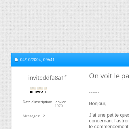
04/10/2004,
09h41
On voit le pa
inviteddfa8a1f
------
Date d'inscription
janvier
Bonjour,
1970
J'ai une petite que
Messages
2
concernant l'astro
le commencement de