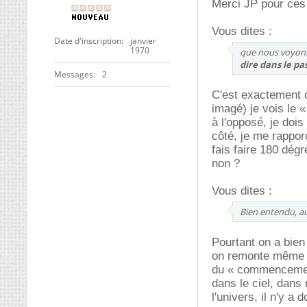
Merci JP pour ces 
Vous dites :
Date d'inscription
janvier
1970
que nous voyons 
dire dans le pa
Messages
2
C'est exactement c
imagé) je vois le 
à l'opposé, je dois
côté, je me rapporc
fais faire 180 dégr
non ?
Vous dites :
Bien entendu, a
Pourtant on a bien
on remonte même (d
du « commencement 
dans le ciel, dans
l'univers, il n'y a