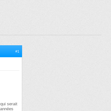
#1
qui serait
s années