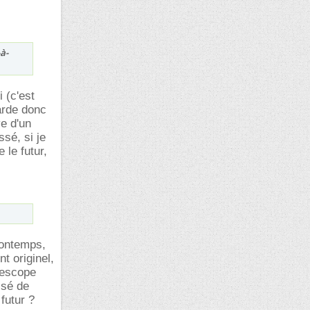
-à-
 (c'est
garde donc
ve d'un
ssé, si je
 le futur,
lontemps,
t originel,
lescope
ssé de
futur ?