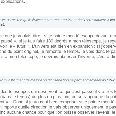
explications.
les astres tels qu'ils étaient au moment où ils ont émis cette lumière,
c'est
ssé
.
e que je voulais dire : si je pointe mon télescope devant moi
« passé », si je fais faire 180 degrés à mon télescope, je re
 voir le « futur ». L'univers est bien en expansion : si j'obser
he du point originel, je remonte le temps, je vois donc le pa
és à mon télescope, je devrais observer l'inverse, c'est à dire
ucun instrument de mesure ou d'observation ne permet d'accéder au futur
 des télescopes qui observent ce qui c'est passé il y a très 
ans le temps) de plus en plus loin, on se rapproche du poin
»... Donc si je vous ai bien comprise, si je pointe mon té
 n'importe quelle direction je vais observer uniquement le pa
 donc aucune chance pour que l'on puisse observer l'avenir, le 