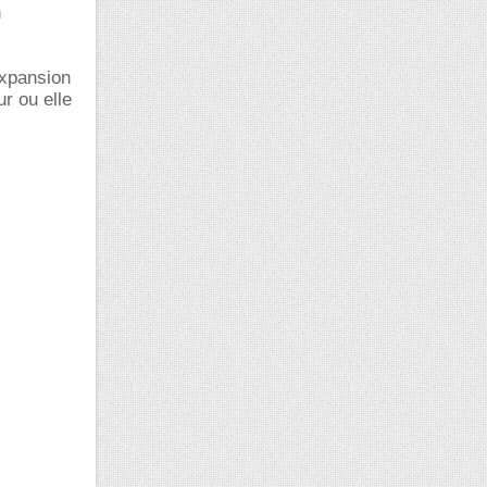
n
expansion
ur ou elle