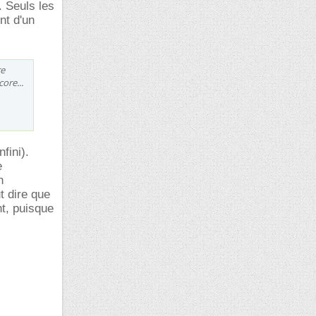
. Seuls les
nt d'un
re
ore...
fini).
e
n
t dire que
nt, puisque