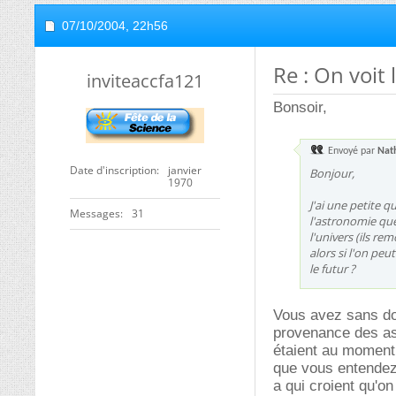
07/10/2004,
22h56
Re : On voit 
inviteaccfa121
Bonsoir,
Envoyé par
Nat
Date d'inscription
janvier
Bonjour,
1970
J'ai une petite 
Messages
31
l'astronomie que
l'univers (ils re
alors si l'on peu
le futur ?
Vous avez sans do
provenance des ast
étaient au moment 
que vous entendez 
a qui croient qu'o