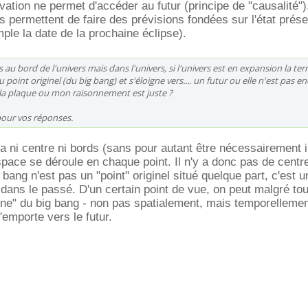
ation ne permet d'accéder au futur (principe de "causalité")
s permettent de faire des prévisions fondées sur l'état prése
le la date de la prochaine éclipse).
s au bord de l'univers mais dans l'univers, si l'univers est en expansion la ter
 point originel (du big bang) et s'éloigne vers.... un futur ou elle n'est pas enc
e la plaque ou mon raisonnement est juste ?
pour vos réponses.
a ni centre ni bords (sans pour autant être nécessairement in
space se déroule en chaque point. Il n'y a donc pas de centr
 bang n'est pas un "point" originel situé quelque part, c'est u
dans le passé. D'un certain point de vue, on peut malgré tou
igne" du big bang - non pas spatialement, mais temporelleme
l'emporte vers le futur.