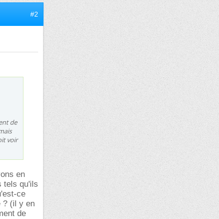
#2
ent de
 mais
it voir
vons en
tels qu'ils
'est-ce
? (il y en
ument de