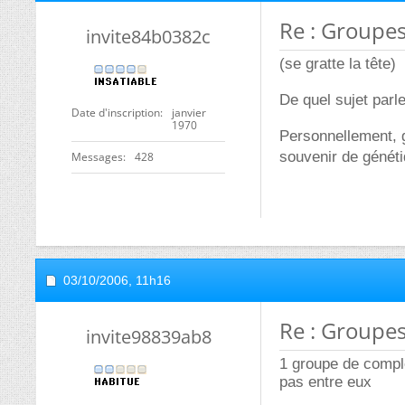
Re : Groupe
invite84b0382c
(se gratte la tête)
De quel sujet parl
Date d'inscription
janvier
1970
Personnellement, g
souvenir de génét
Messages
428
03/10/2006,
11h16
Re : Groupe
invite98839ab8
1 groupe de compl
pas entre eux