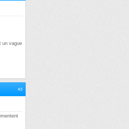
t un vague
#3
émentent