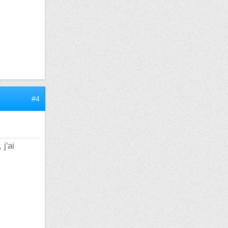
#4
j'ai