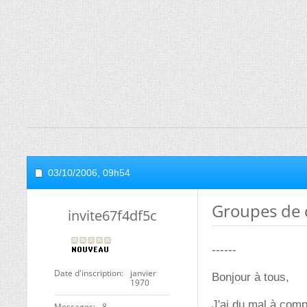
03/10/2006,
09h54
Groupes de
invite67f4df5c
------
Date d'inscription
janvier
Bonjour à tous,
1970
J'ai du mal à com
Messages
8