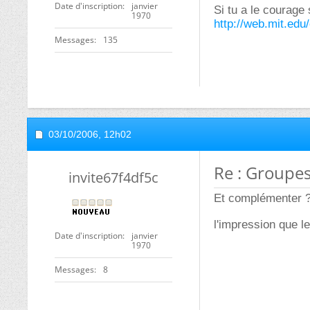
Date d'inscription
janvier
Si tu a le courage 
1970
http://web.mit.ed
Messages
135
03/10/2006,
12h02
Re : Groupe
invite67f4df5c
Et complémenter ? J
l'impression que l
Date d'inscription
janvier
1970
Messages
8