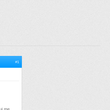
#1
qui me