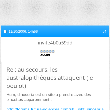
11/10/2006,
14h58
#4
invite4b0a59dd
Re : au secours! les
australopithèques attaquent (le
boulot)
Hum, dinosoria est un site à prendre avec des
pincettes apparemment :
http://forums.futura-sciences.com/sh...ight=dinosoria