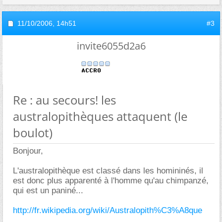
11/10/2006,
14h51
#3
invite6055d2a6
Re : au secours! les
australopithèques attaquent (le
boulot)
Bonjour,
L'australopithèque est classé dans les homininés, il
est donc plus apparenté à l'homme qu'au chimpanzé,
qui est un paniné...
http://fr.wikipedia.org/wiki/Australopith%C3%A8que