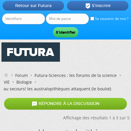
Retour sur Futura
S'inscrire

Se souvenir de moi ?
Forum
Futura-Sciences : les forums de la science
VIE
Biologie
au secours! les australopithèques attaquent (le boulot)

RÉPONDRE À LA DISCUSSION
Affichage des résultats 1 à 5 sur 5