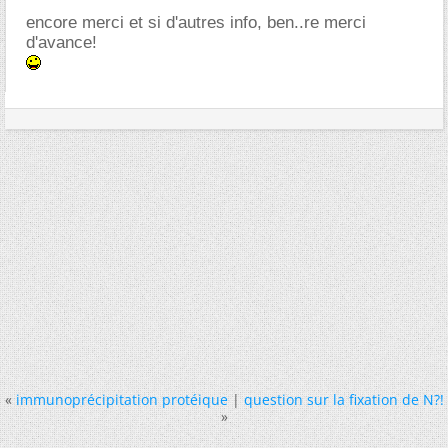
encore merci et si d'autres info, ben..re merci
d'avance!
«
immunoprécipitation protéique
|
question sur la fixation de N?!
»