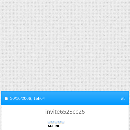
30/10/2006,
15h04
#8
invite6523cc26