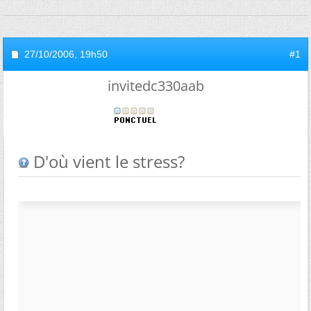
27/10/2006,
19h50
#1
invitedc330aab
D'où vient le stress?