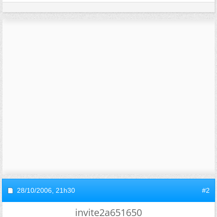
28/10/2006,
21h30
#2
invite2a651650