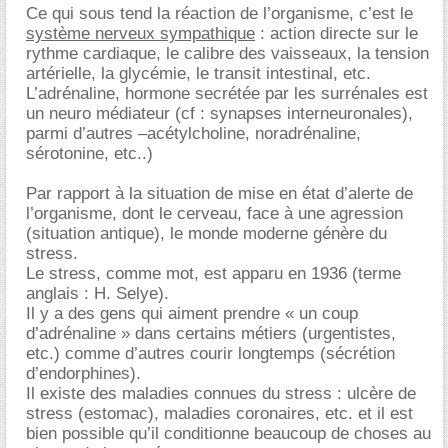
Ce qui sous tend la réaction de l’organisme, c’est le
système nerveux sympathique
: action directe sur le
rythme cardiaque, le calibre des vaisseaux, la tension
artérielle, la glycémie, le transit intestinal, etc.
L’adrénaline, hormone secrétée par les surrénales est
un neuro médiateur (cf : synapses interneuronales),
parmi d’autres –acétylcholine, noradrénaline,
sérotonine, etc..)
Par rapport à la situation de mise en état d’alerte de
l’organisme, dont le cerveau, face à une agression
(situation antique), le monde moderne génère du
stress.
Le stress, comme mot, est apparu en 1936 (terme
anglais : H. Selye).
Il y a des gens qui aiment prendre « un coup
d’adrénaline » dans certains métiers (urgentistes,
etc.) comme d’autres courir longtemps (sécrétion
d’endorphines).
Il existe des maladies connues du stress : ulcère de
stress (estomac), maladies coronaires, etc. et il est
bien possible qu’il conditionne beaucoup de choses au