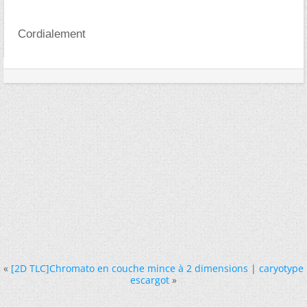
Cordialement
«
[2D TLC]Chromato en couche mince à 2 dimensions
|
caryotype
escargot
»