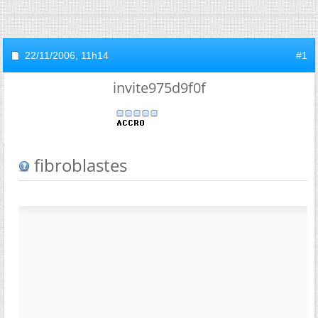
22/11/2006,
11h14
#1
invite975d9f0f
fibroblastes