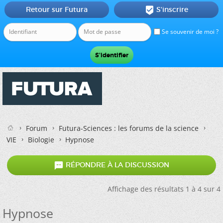
Retour sur Futura
S'inscrire

Se souvenir de moi ?
Forum
Futura-Sciences : les forums de la science
VIE
Biologie
Hypnose

RÉPONDRE À LA DISCUSSION
Affichage des résultats 1 à 4 sur 4
Hypnose