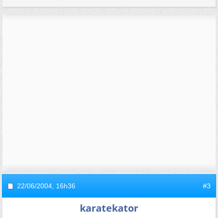
22/06/2004,
16h36
#3
karatekator