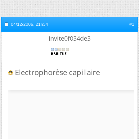
04/12/2006,
21h34
#1
invite0f034de3
Electrophorèse capillaire