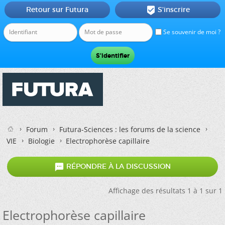
Retour sur Futura
S'inscrire

Se souvenir de moi ?
Forum
Futura-Sciences : les forums de la science
VIE
Biologie
Electrophorèse capillaire

RÉPONDRE À LA DISCUSSION
Affichage des résultats 1 à 1 sur 1
Electrophorèse capillaire