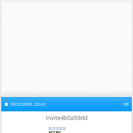
30/12/2006,
21h42
#8
invite4b0a59dd