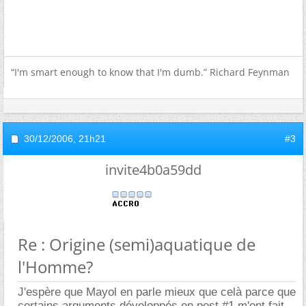
“I'm smart enough to know that I'm dumb.” Richard Feynman
30/12/2006,
21h21
#3
invite4b0a59dd
Re : Origine (semi)aquatique de
l'Homme?
J'espère que Mayol en parle mieux que celà parce que
certains arguments développés en post #1 m'ont fait