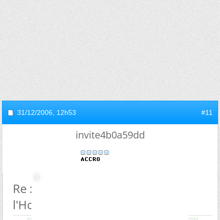
31/12/2006,
12h53
#11
invite4b0a59dd
Re : Origine (semi)aquatique de
l'Homme?