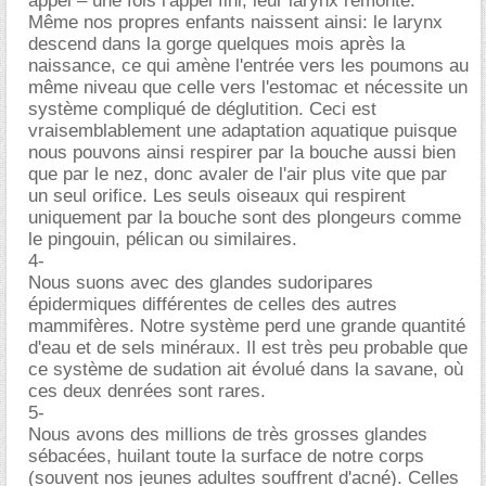
appel – une fois l'appel fini, leur larynx remonte.
Même nos propres enfants naissent ainsi: le larynx
descend dans la gorge quelques mois après la
naissance, ce qui amène l'entrée vers les poumons au
même niveau que celle vers l'estomac et nécessite un
système compliqué de déglutition. Ceci est
vraisemblablement une adaptation aquatique puisque
nous pouvons ainsi respirer par la bouche aussi bien
que par le nez, donc avaler de l'air plus vite que par
un seul orifice. Les seuls oiseaux qui respirent
uniquement par la bouche sont des plongeurs comme
le pingouin, pélican ou similaires.
4-
Nous suons avec des glandes sudoripares
épidermiques différentes de celles des autres
mammifères. Notre système perd une grande quantité
d'eau et de sels minéraux. Il est très peu probable que
ce système de sudation ait évolué dans la savane, où
ces deux denrées sont rares.
5-
Nous avons des millions de très grosses glandes
sébacées, huilant toute la surface de notre corps
(souvent nos jeunes adultes souffrent d'acné). Celles