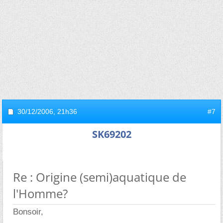
30/12/2006,
21h36
#7
SK69202
Re : Origine (semi)aquatique de
l'Homme?
Bonsoir,