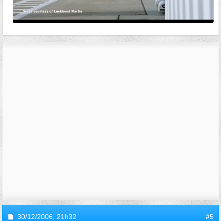
30/12/2006,
21h32
#5