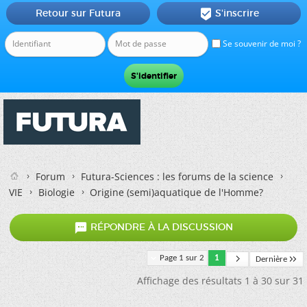
Retour sur Futura
S'inscrire

Se souvenir de moi ?
Forum
Futura-Sciences : les forums de la science
VIE
Biologie
Origine (semi)aquatique de l'Homme?

RÉPONDRE À LA DISCUSSION
Page 1 sur 2
1
Dernière
Affichage des résultats 1 à 30 sur 31