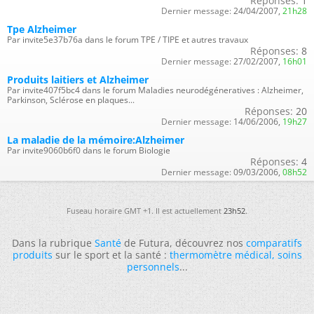
Réponses:
1
Dernier message:
24/04/2007,
21h28
Tpe Alzheimer
Par invite5e37b76a dans le forum TPE / TIPE et autres travaux
Réponses:
8
Dernier message:
27/02/2007,
16h01
Produits laitiers et Alzheimer
Par invite407f5bc4 dans le forum Maladies neurodégéneratives : Alzheimer,
Parkinson, Sclérose en plaques...
Réponses:
20
Dernier message:
14/06/2006,
19h27
La maladie de la mémoire:Alzheimer
Par invite9060b6f0 dans le forum Biologie
Réponses:
4
Dernier message:
09/03/2006,
08h52
Fuseau horaire GMT +1. Il est actuellement
23h52
.
Dans la rubrique
Santé
de Futura, découvrez nos
comparatifs
produits
sur le sport et la santé :
thermomètre médical
,
soins
personnels
...