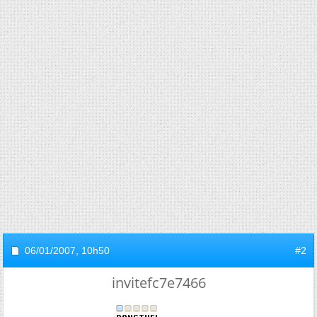
06/01/2007,
10h50
#2
invitefc7e7466