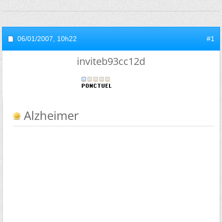
06/01/2007,
10h22
#1
inviteb93cc12d
Alzheimer