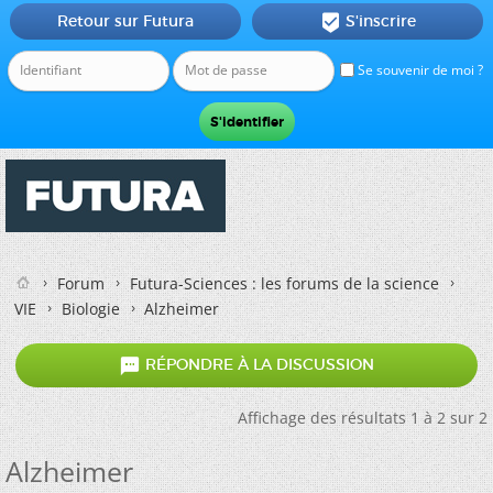
Retour sur Futura
S'inscrire

Se souvenir de moi ?
Forum
Futura-Sciences : les forums de la science
VIE
Biologie
Alzheimer

RÉPONDRE À LA DISCUSSION
Affichage des résultats 1 à 2 sur 2
Alzheimer