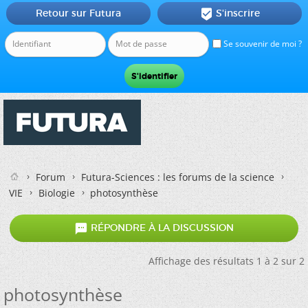
Retour sur Futura
S'inscrire

Se souvenir de moi ?
Forum
Futura-Sciences : les forums de la science
VIE
Biologie
photosynthèse

RÉPONDRE À LA DISCUSSION
Affichage des résultats 1 à 2 sur 2
photosynthèse