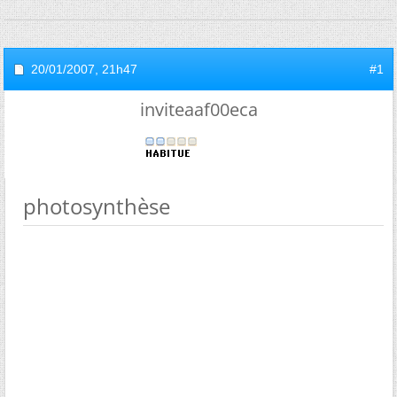
20/01/2007,
21h47
#1
inviteaaf00eca
photosynthèse