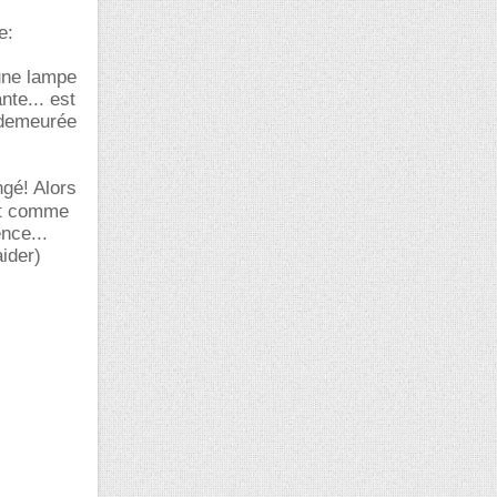
e:
 une lampe
nte... est
t demeurée
ngé! Alors
et comme
nce...
ider)