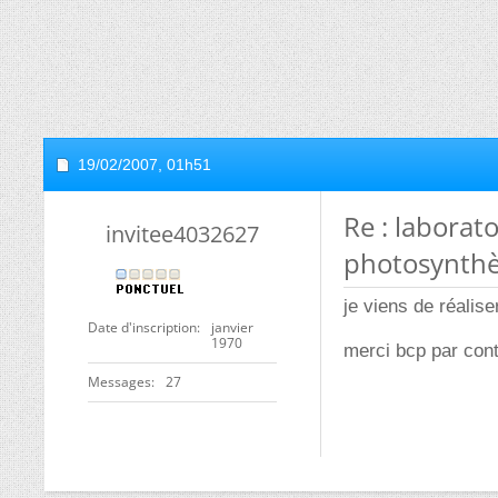
19/02/2007,
01h51
Re : laborat
invitee4032627
photosynth
je viens de réalise
Date d'inscription
janvier
1970
merci bcp par cont
Messages
27