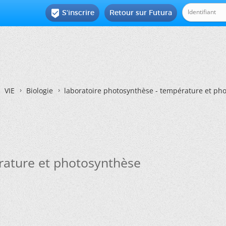
S'inscrire
Retour sur Futura

VIE
Biologie
laboratoire photosynthèse - température et ph
rature et photosynthèse