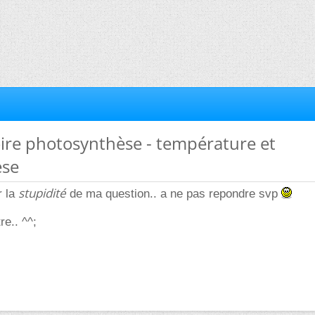
oire photosynthèse - température et
èse
stupidité
r la
de ma question.. a ne pas repondre svp
re.. ^^;