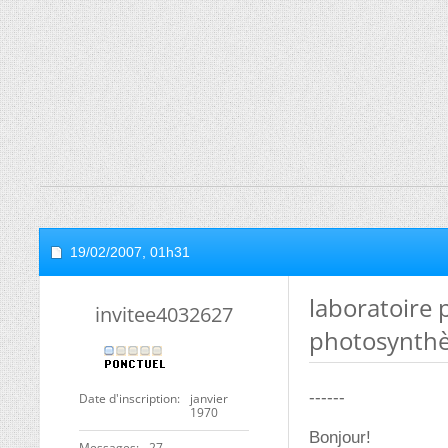
19/02/2007,
01h31
laboratoire 
invitee4032627
photosynth
------
Date d'inscription
janvier
1970
Bonjour!
Messages
27