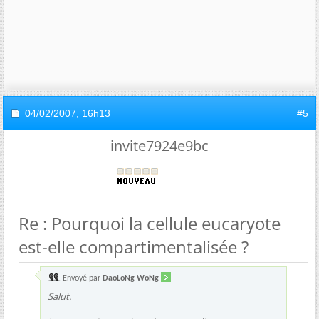
04/02/2007,
16h13
#5
invite7924e9bc
Re : Pourquoi la cellule eucaryote
est-elle compartimentalisée ?
Envoyé par
DaoLoNg WoNg
Salut.