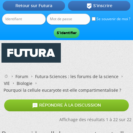
Retour sur Futura
S'inscrire

Se souvenir de moi ?
Forum
Futura-Sciences : les forums de la science
VIE
Biologie
Pourquoi la cellule eucaryote est-elle compartimentalisée ?

RÉPONDRE À LA DISCUSSION
Affichage des résultats 1 à 22 sur 22