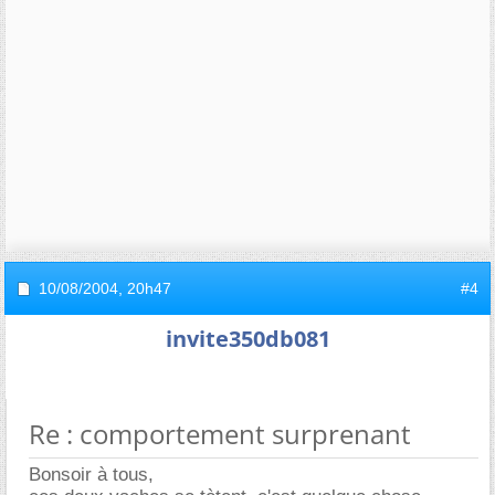
10/08/2004,
20h47
#4
invite350db081
Re : comportement surprenant
Bonsoir à tous,