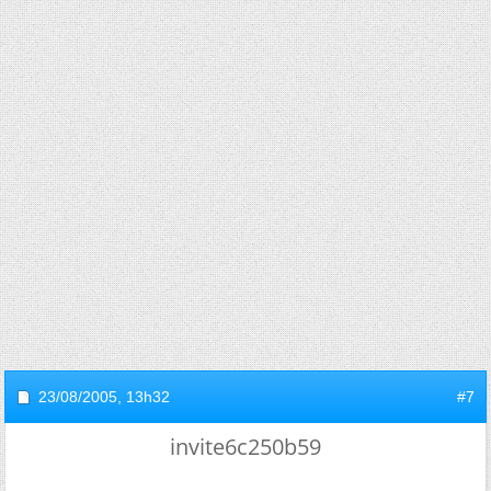
23/08/2005,
13h32
#7
invite6c250b59