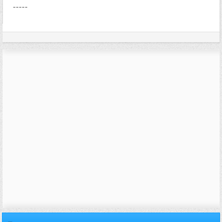
-----