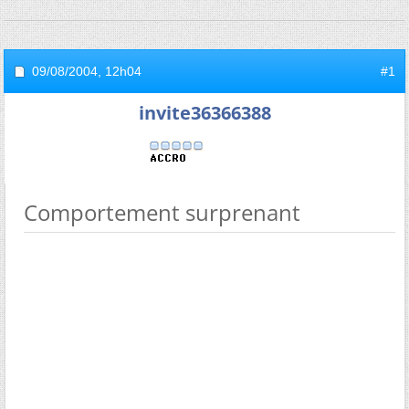
09/08/2004,
12h04
#1
invite36366388
Comportement surprenant