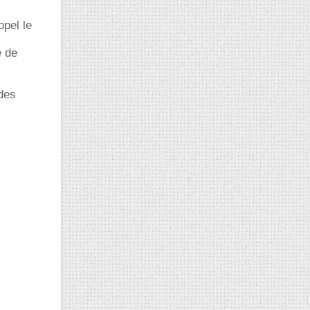
ppel le
e de
 des