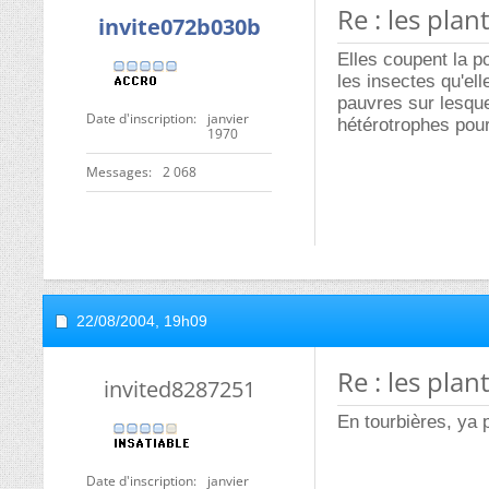
Re : les plan
invite072b030b
Elles coupent la p
les insectes qu'ell
pauvres sur lesque
Date d'inscription
janvier
hétérotrophes pour
1970
Messages
2 068
22/08/2004,
19h09
Re : les plan
invited8287251
En tourbières, ya
Date d'inscription
janvier