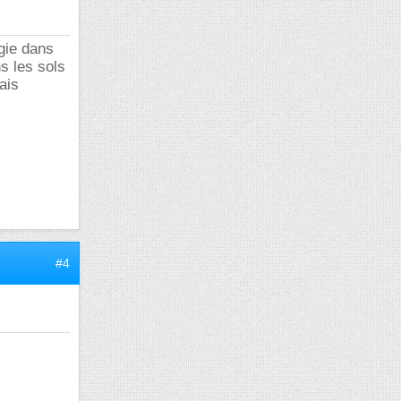
rgie dans
ns les sols
ais
#4