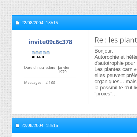
22/08/2004,
18h15
Re : les plan
invite09c6c378
Bonjour,
Autorophie et hétér
d'autotrophie pour 
Date d'inscription
janvier
Les plantes carniv
1970
elles peuvent prél
organiques... mais
Messages
2 183
la possibilité d'ut
"proies"...
22/08/2004,
18h15