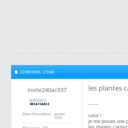
22/08/2004,
17h46
les plantes 
invite240ac937
------
Date d'inscription
janvier
salut !
1970
je me posais une p
les plantes carniv
Messages
321