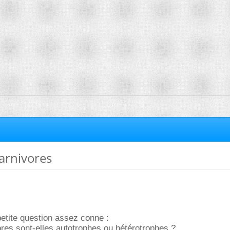
carnivores
etite question assez conne :
ores sont-elles autotrophes ou hétérotrophes ?