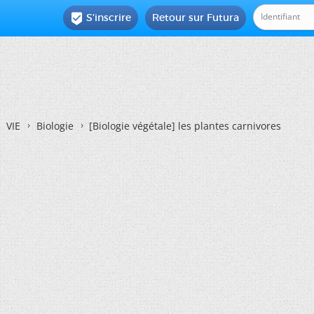
S'inscrire
Retour sur Futura

VIE
Biologie
[Biologie végétale]
les plantes carnivores