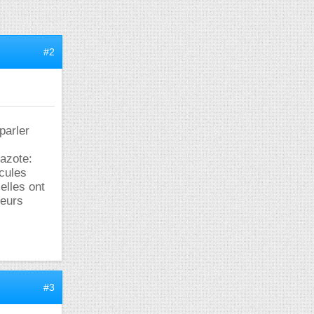
#2
parler
'azote:
cules
elles ont
leurs
#3