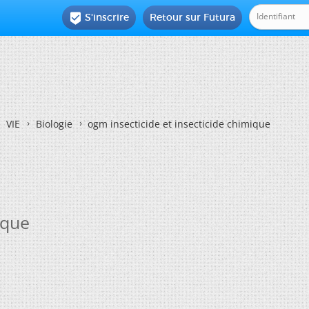
S'inscrire
Retour sur Futura

VIE
Biologie
ogm insecticide et insecticide chimique
ique