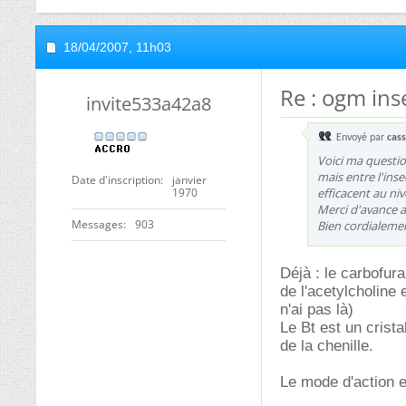
18/04/2007,
11h03
Re : ogm ins
invite533a42a8
Envoyé par
cas
Voici ma question
mais entre l'inse
Date d'inscription
janvier
1970
efficacent au niv
Merci d'avance a
Messages
903
Bien cordialeme
Déjà : le carbofur
de l'acetylcholine 
n'ai pas là)
Le Bt est un crista
de la chenille.
Le mode d'action e