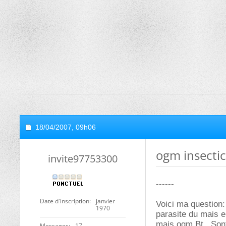
18/04/2007,
09h06
ogm insectic
invite97753300
------
Date d'inscription
janvier
Voici ma question: 
1970
parasite du mais en
mais ogm Bt . Sont 
Messages
17