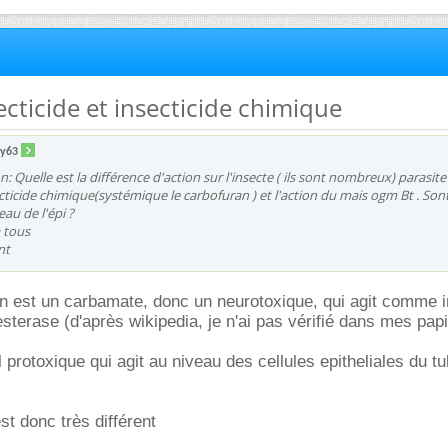
ecticide et insecticide chimique
sy63
: Quelle est la différence d'action sur l'insecte ( ils sont nombreux) parasite
cticide chimique(systémique le carbofuran ) et l'action du mais ogm Bt . Sont 
eau de l'épi ?
 tous
nt
an est un carbamate, donc un neurotoxique, qui agit comme i
esterase (d'après wikipedia, je n'ai pas vérifié dans mes pap
l protoxique qui agit au niveau des cellules epitheliales du tu
st donc très différent