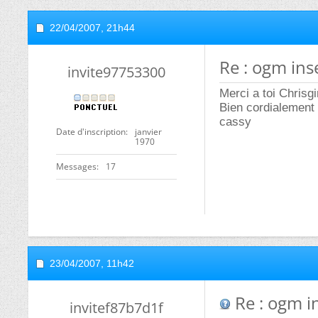
22/04/2007,
21h44
Re : ogm ins
invite97753300
Merci a toi Chrisg
Bien cordialement
cassy
Date d'inscription
janvier
1970
Messages
17
23/04/2007,
11h42
Re : ogm in
invitef87b7d1f