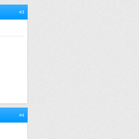
#3
#4