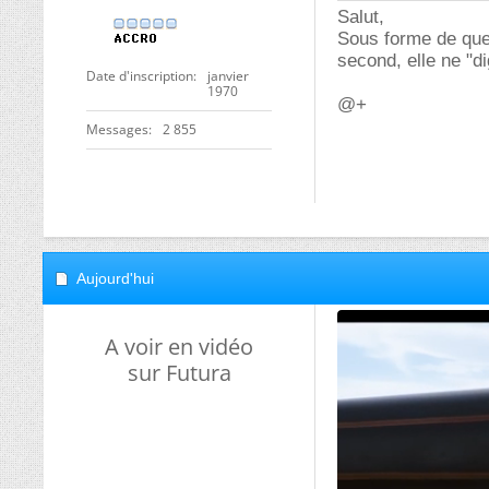
Salut,
Sous forme de quest
second, elle ne "d
Date d'inscription
janvier
1970
@+
Messages
2 855
Aujourd'hui
A voir en vidéo
sur Futura