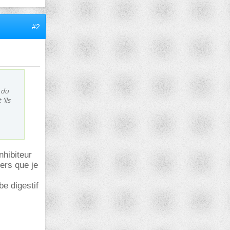
#2
 du
'ils
nhibiteur
iers que je
be digestif