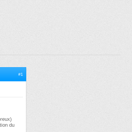
#1
breux)
tion du