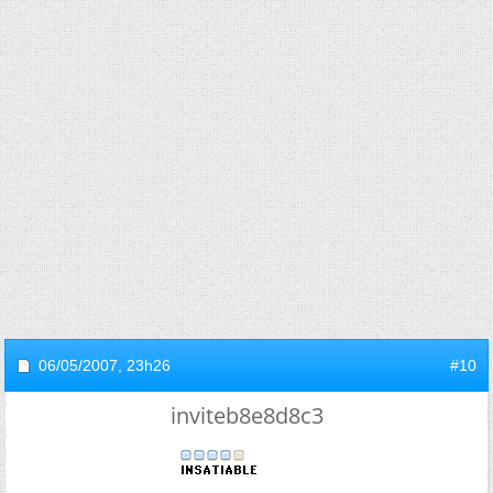
06/05/2007,
23h26
#10
inviteb8e8d8c3