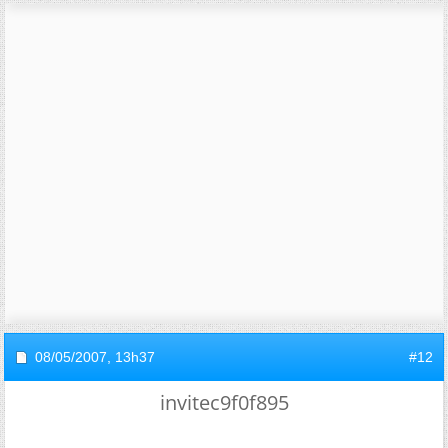
08/05/2007,
13h37
#12
invitec9f0f895