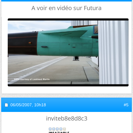
A voir en vidéo sur Futura
06/05/2007,
10h18
#5
inviteb8e8d8c3