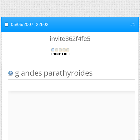
05/05/2007,
22h02
#1
invite862f4fe5
glandes parathyroides