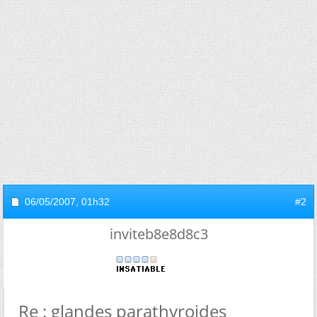
06/05/2007,
01h32
#2
inviteb8e8d8c3
Re : glandes parathyroides