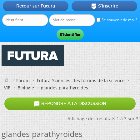
Retour sur Futura
S'inscrire

Se souvenir de moi ?
Forum
Futura-Sciences : les forums de la science
VIE
Biologie
glandes parathyroides

RÉPONDRE À LA DISCUSSION
Affichage des résultats 1 à 3 sur 3
glandes parathyroides