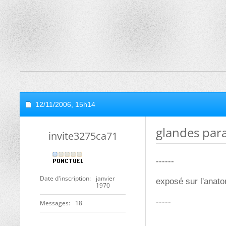
12/11/2006,
15h14
glandes par
invite3275ca71
------
Date d'inscription
janvier
exposé sur l'anato
1970
-----
Messages
18