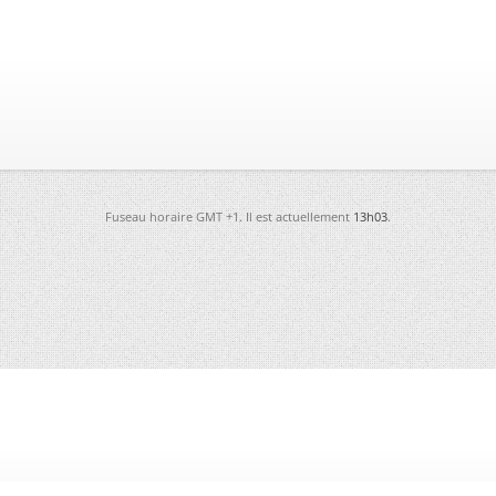
Fuseau horaire GMT +1. Il est actuellement
13h03
.