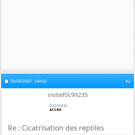
08/05/2007,
04h16
#2
invitef0c99235
Re : Cicatrisation des reptiles