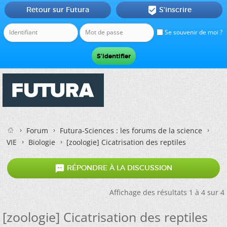
Retour sur Futura
S'inscrire

Se souvenir de moi ?
Forum
Futura-Sciences : les forums de la science
VIE
Biologie
[zoologie] Cicatrisation des reptiles

RÉPONDRE À LA DISCUSSION
Affichage des résultats 1 à 4 sur 4
[zoologie] Cicatrisation des reptiles