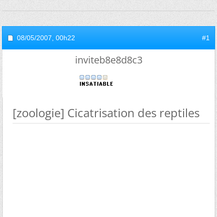
08/05/2007,
00h22
#1
inviteb8e8d8c3
[zoologie] Cicatrisation des reptiles