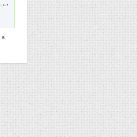
e, ou
 ai