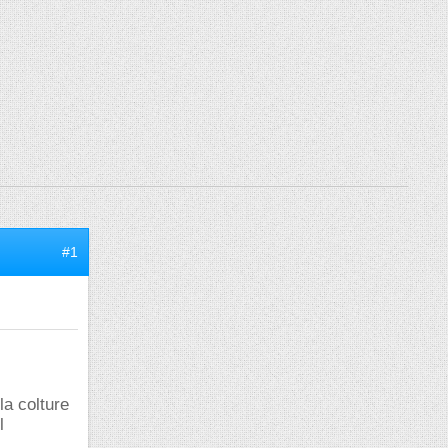
#1
la colture
l