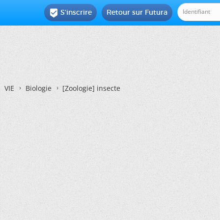
S'inscrire
Retour sur Futura

VIE
Biologie
[Zoologie]
insecte