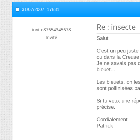
31/07/2007,
17h31
Re : insecte
invite87654345678
Invité
Salut
C'est un peu just
ou dans la Creuse
Je ne savais pas q
bleuet...
Les bleuets, on le
sont pollinisées pa
Si tu veux une répo
précise.
Cordialement
Patrick