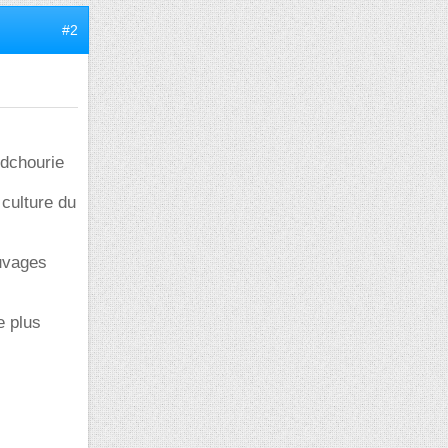
#2
ndchourie
 culture du
auvages
e plus