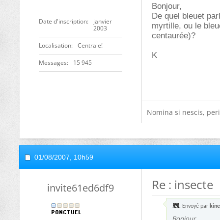
Bonjour,
De quel bleuet par
Date d'inscription
janvier
myrtille, ou le bl
2003
centaurée)?
Localisation
Centrale!
K
Messages
15 945
Nomina si nescis, peri
01/08/2007,
10h59
Re : insecte
invite61ed6df9
Envoyé par
kine
Bonjour,