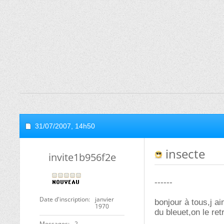
31/07/2007,
14h50
insecte
invite1b956f2e
------
Date d'inscription
janvier
bonjour à tous,j ai
1970
du bleuet,on le ret
Messages
2