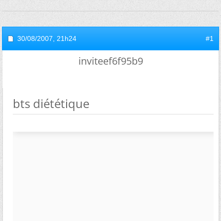
30/08/2007,
21h24
#1
inviteef6f95b9
bts diététique