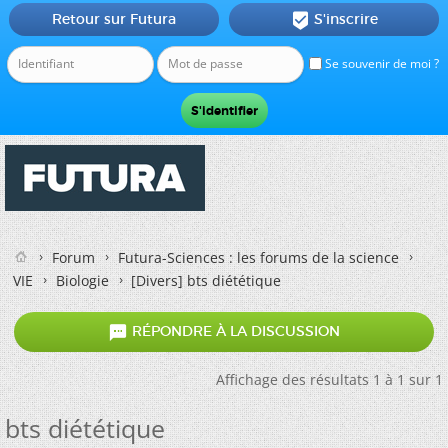
Retour sur Futura
S'inscrire

Se souvenir de moi ?
Forum
Futura-Sciences : les forums de la science
VIE
Biologie
[Divers]
bts diététique

RÉPONDRE À LA DISCUSSION
Affichage des résultats 1 à 1 sur 1
bts diététique