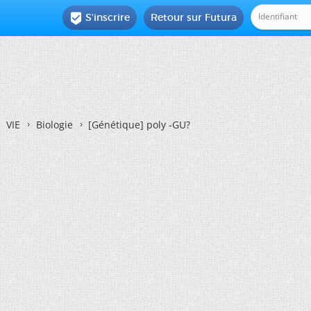
S'inscrire
Retour sur Futura

VIE
Biologie
[Génétique]
poly -GU?