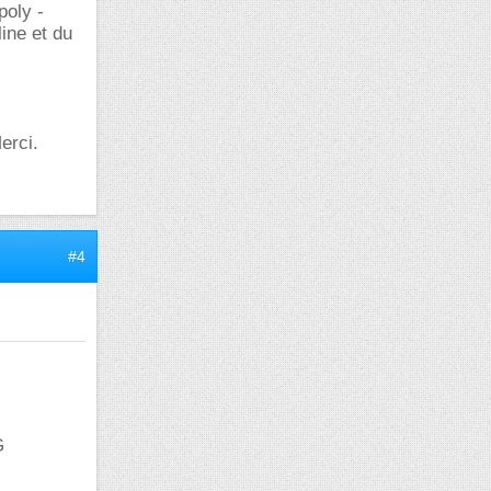
poly -
ine et du
erci.
#4
G