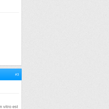
#3
 vitro est