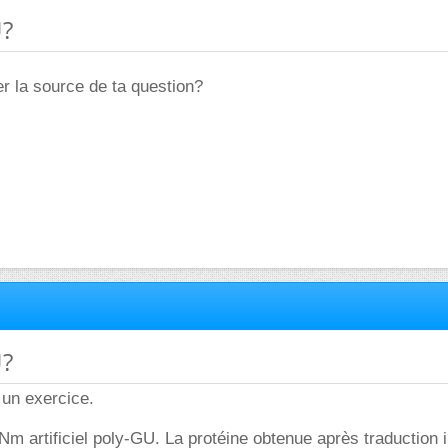
U?
er la source de ta question?
U?
 un exercice.
m artificiel poly-GU. La protéine obtenue après traduction in