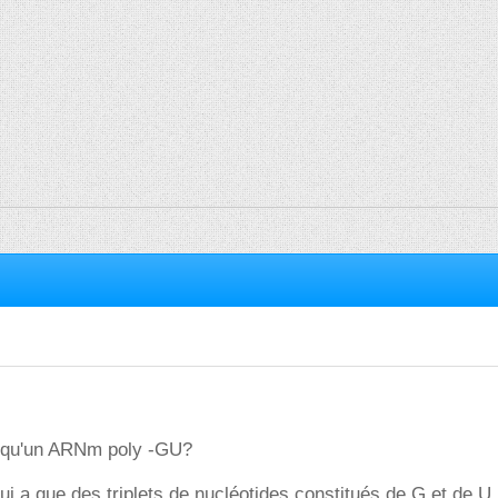
e qu'un ARNm poly -GU?
 a que des triplets de nucléotides constitués de G et de U