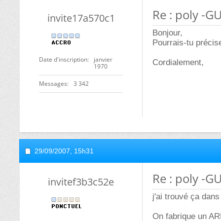
Re : poly -G
invite17a570c1
Bonjour,
Pourrais-tu précis
Date d'inscription
janvier
Cordialement,
1970
Messages
3 342
29/09/2007,
15h31
Re : poly -G
invitef3b3c52e
j'ai trouvé ça dans
On fabrique un ARN