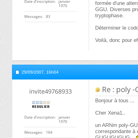
Date d'inscription
janvier
formée d'une alter
1970
GGU. Diverses prot
tryptophase.
Messages
83
Déterminer le cod
Voilà, donc pour e
29/09/2007,
16h04
Re : poly 
invite49768933
Bonjour à tous ...
Cher Xena1..
Date d'inscription
janvier
1970
un ARNm poly-GU 
correspondante à c
Messages
164
GUGUGUGUG....