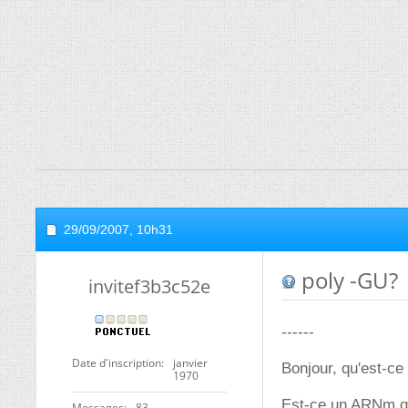
29/09/2007,
10h31
poly -GU?
invitef3b3c52e
------
Date d'inscription
janvier
Bonjour, qu'est-c
1970
Est-ce un ARNm qui
Messages
83