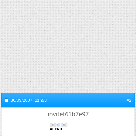
30/09/2007,
11h53
#2
invitef61b7e97