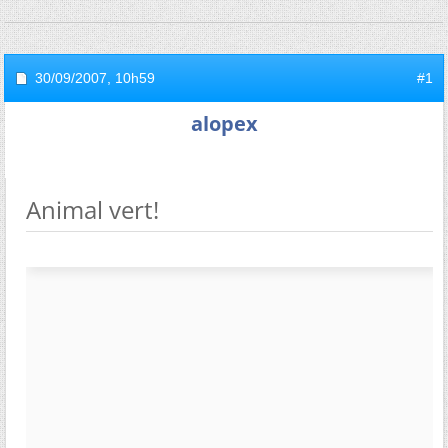
30/09/2007,
10h59
#1
alopex
Animal vert!