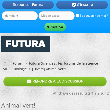
Retour sur Futura
S'inscrire

Se souvenir de moi ?
Forum
Futura-Sciences : les forums de la science
VIE
Biologie
[Divers]
Animal vert!

RÉPONDRE À LA DISCUSSION
Affichage des résultats 1 à 2 sur 2
Animal vert!