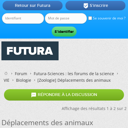
Retour sur Futura
S'inscrire

Se souvenir de moi ?
Forum
Futura-Sciences : les forums de la science
VIE
Biologie
[Zoologie]
Déplacements des animaux

RÉPONDRE À LA DISCUSSION
Affichage des résultats 1 à 2 sur 2
Déplacements des animaux