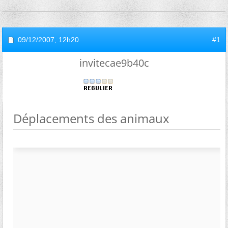
09/12/2007,
12h20
#1
invitecae9b40c
Déplacements des animaux