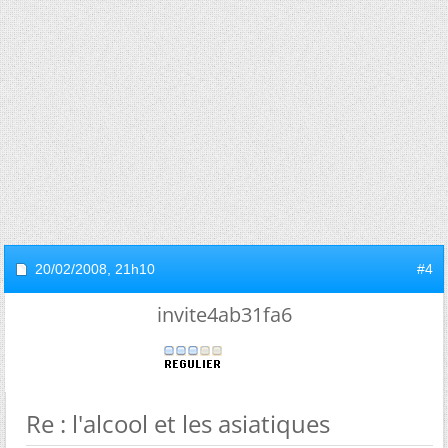
20/02/2008,
21h10
#4
invite4ab31fa6
Re : l'alcool et les asiatiques