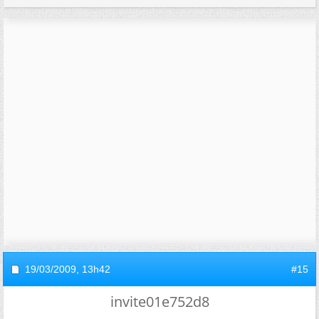
19/03/2009,
13h42
#15
invite01e752d8