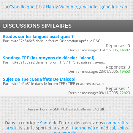
«
Gynodioique
|
Loi Hardy-Weimberg/maladies génétiques.
»
DISCUSSIONS SIMILAIRES
Etudes sur les langues asiatiques ?
Par invite37a846c5 dans le forum Orientation après le BAC
Réponses:
0
Dernier message:
31/05/2006,
14h02
Sondage TPE (les moyens de déceler l'alcool)
Par invite591c5992 dans le forum TPE / TIPE et autres travaux
Réponses:
0
Dernier message:
23/01/2006,
19h53
Sujet De Tpe : Les Effets De L'alcool
Par invite4d5b81fe dans le forum TPE / TIPE et autres travaux
Réponses:
1
Dernier message:
09/11/2005,
22h23
Fuseau horaire GMT +1. Il est actuellement
10h28
.
Dans la rubrique
Santé
de Futura, découvrez nos
comparatifs
produits
sur le sport et la santé :
thermomètre médical
,
soins
personnels
...