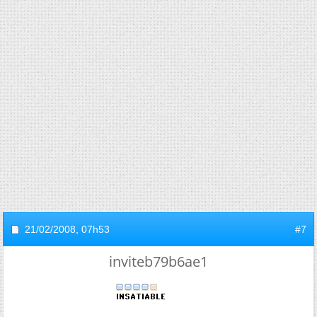
21/02/2008,
07h53
#7
inviteb79b6ae1