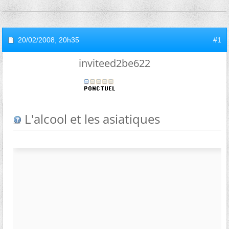
20/02/2008,
20h35
#1
inviteed2be622
L'alcool et les asiatiques