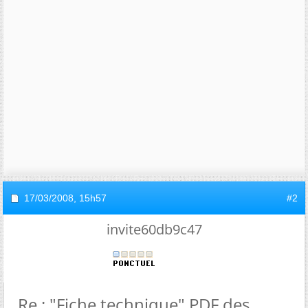
17/03/2008,
15h57
#2
invite60db9c47
Re : "Fiche technique" PDF des