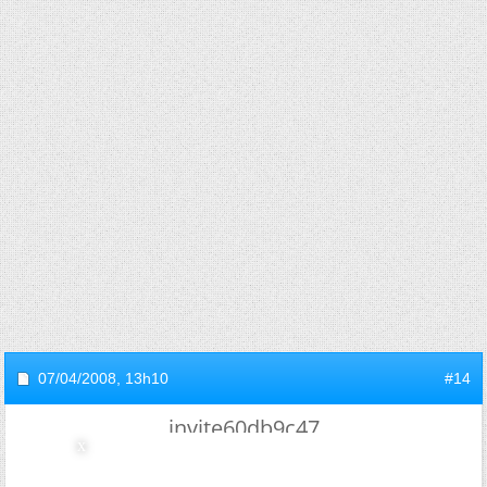
07/04/2008,
13h10
#14
invite60db9c47