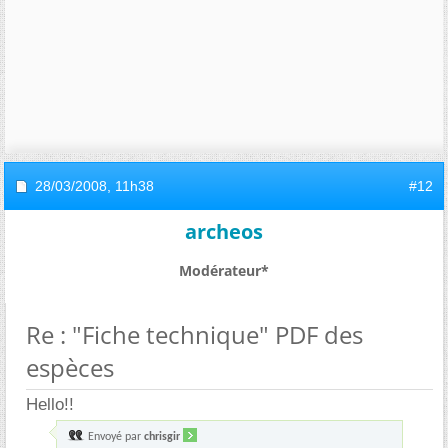
28/03/2008,
11h38
#12
archeos
Modérateur*
Re : "Fiche technique" PDF des
espèces
Hello!!
Envoyé par
chrisgir