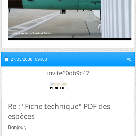
27/03/2008,
09h50
#5
invite60db9c47
Re : "Fiche technique" PDF des
espèces
Bonjour,