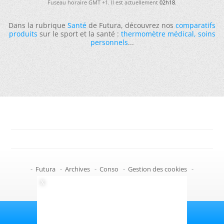
Fuseau horaire GMT +1. Il est actuellement
02h18
.
Dans la rubrique
Santé
de Futura, découvrez nos
comparatifs
produits
sur le sport et la santé :
thermomètre médical
,
soins
personnels
...
-
Futura
-
Archives
-
Conso
-
Gestion des cookies
-
Politique de confidentialité
-
Haut de page