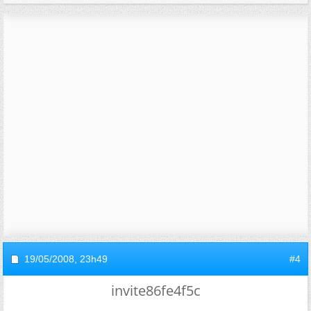
19/05/2008,
23h49
#4
invite86fe4f5c