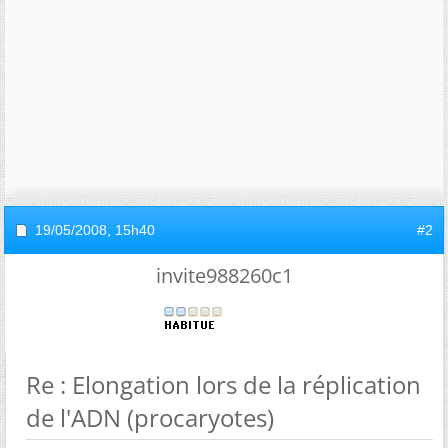
19/05/2008,
15h40
#2
invite988260c1
Re : Elongation lors de la réplication
de l'ADN (procaryotes)