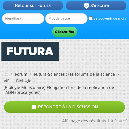
Retour sur Futura
S'inscrire

Se souvenir de moi ?
Forum
Futura-Sciences : les forums de la science
VIE
Biologie
[Biologie Moléculaire]
Elongation lors de la réplication de
l'ADN (procaryotes)

RÉPONDRE À LA DISCUSSION
Affichage des résultats 1 à 5 sur 5