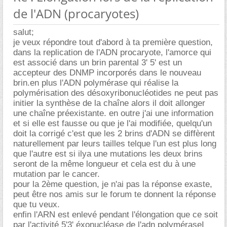
de l'ADN (procaryotes)
salut;
je veux répondre tout d'abord à ta première question,
dans la replication de l'ADN procaryote, l'amorce qui
est associé dans un brin parental 3' 5' est un
accepteur des DNMP incorporés dans le nouveau
brin.en plus l'ADN polymérase qui réalise la
polymérisation des désoxyribonucléotides ne peut pas
initier la synthèse de la chaîne alors il doit allonger
une chaîne préexistante. en outre j'ai une information
et si elle est fausse ou que je l'ai modifiée, quelqu'un
doit la corrigé c'est que les 2 brins d'ADN se diffèrent
naturellement par leurs tailles telque l'un est plus long
que l'autre est si ilya une mutations les deux brins
seront de la même longueur et cela est du à une
mutation par le cancer.
pour la 2ème question, je n'ai pas la réponse exaste,
peut être nos amis sur le forum te donnent la réponse
que tu veux.
enfin l'ARN est enlevé pendant l'élongation que ce soit
par l'activité 5'3' éxonucléase de l'adn polyméraseI