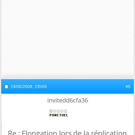
19/05/2008,
23h59
#5
invitedd6cfa36
Re : Elongation lors de la réplication