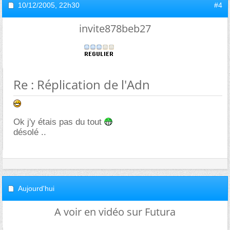
10/12/2005,
22h30
#4
invite878beb27
Re : Réplication de l'Adn
Ok j'y étais pas du tout
désolé ..
Aujourd'hui
A voir en vidéo sur Futura