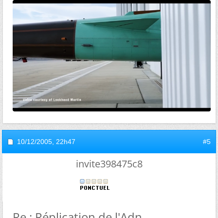
10/12/2005,
22h47
#5
invite398475c8
Re : Réplication de l'Adn