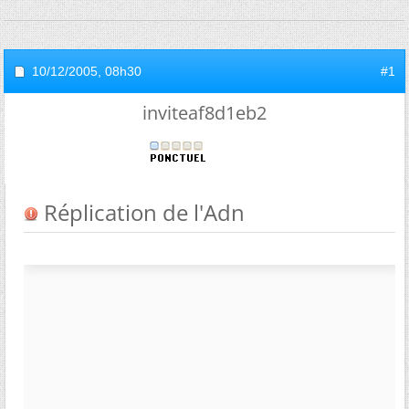
10/12/2005,
08h30
#1
inviteaf8d1eb2
Réplication de l'Adn