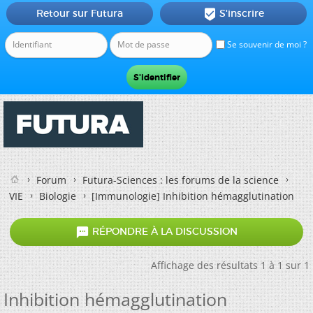
Retour sur Futura
S'inscrire

Se souvenir de moi ?
Forum
Futura-Sciences : les forums de la science
VIE
Biologie
[Immunologie]
Inhibition hémagglutination

RÉPONDRE À LA DISCUSSION
Affichage des résultats 1 à 1 sur 1
Inhibition hémagglutination