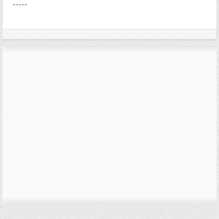
-----