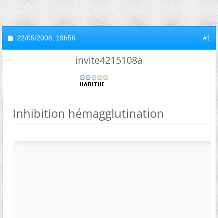
22/05/2008,
19h56
#1
invite4215108a
Inhibition hémagglutination