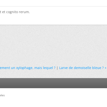
t et cognito rerum.
rement un xylophage, mais lequel ?
|
Larve de demoiselle bleue ? 
ales