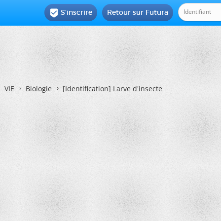
S'inscrire
Retour sur Futura

VIE
Biologie
[Identification]
Larve d'insecte