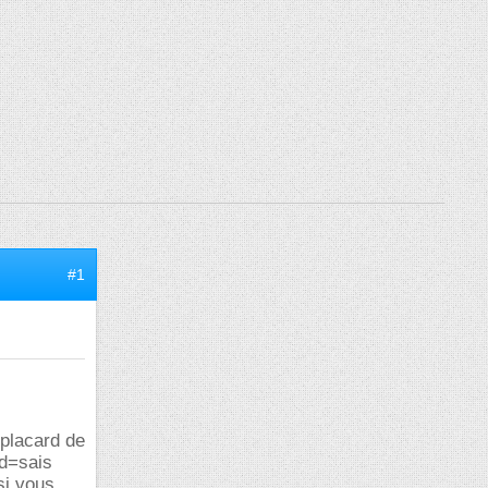
#1
 placard de
 d=sais
si vous