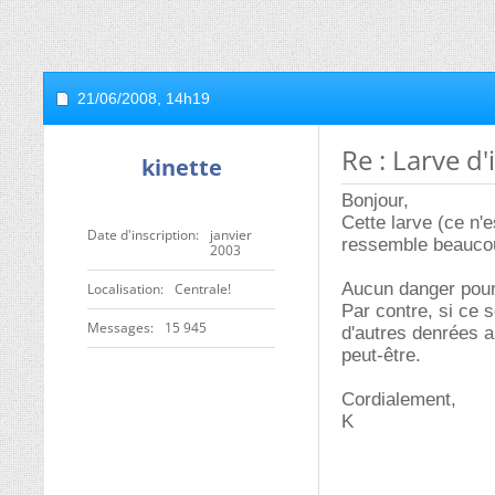
21/06/2008,
14h19
Re : Larve d'
kinette
Bonjour,
Cette larve (ce n'
Date d'inscription
janvier
ressemble beaucoup
2003
Aucun danger pour
Localisation
Centrale!
Par contre, si ce s
Messages
15 945
d'autres denrées 
peut-être.
Cordialement,
K