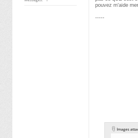
pouvez m'aide mer
-----
Images atta