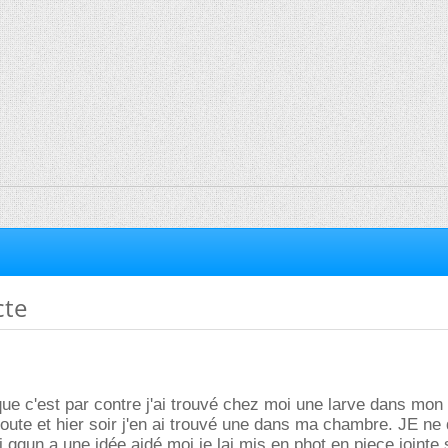
cte
que c'est par contre j'ai trouvé chez moi une larve dans mon
oute et hier soir j'en ai trouvé une dans ma chambre. JE ne
 qqun a une idée aidé moi je lai mis en phot en piece jointe 