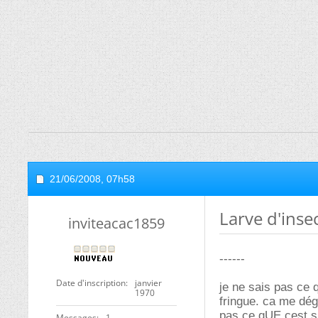
21/06/2008,
07h58
Larve d'inse
inviteacac1859
------
Date d'inscription
janvier
je ne sais pas ce 
1970
fringue. ca me dég
pas ce qUE cest si
Messages
1