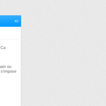
#2
. Ca
pain ou
 s'impose