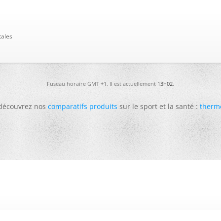
tales
Fuseau horaire GMT +1. Il est actuellement
13h02
.
 découvrez nos
comparatifs produits
sur le sport et la santé :
therm
-
Futura
-
Archives
-
Conso
-