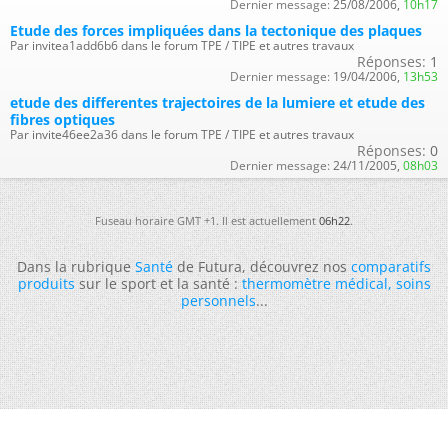
Dernier message:
25/08/2006,
10h17
Etude des forces impliquées dans la tectonique des plaques
Par invitea1add6b6 dans le forum TPE / TIPE et autres travaux
Réponses:
1
Dernier message:
19/04/2006,
13h53
etude des differentes trajectoires de la lumiere et etude des
fibres optiques
Par invite46ee2a36 dans le forum TPE / TIPE et autres travaux
Réponses:
0
Dernier message:
24/11/2005,
08h03
Fuseau horaire GMT +1. Il est actuellement
06h22
.
Dans la rubrique
Santé
de Futura, découvrez nos
comparatifs
produits
sur le sport et la santé :
thermomètre médical
,
soins
personnels
...