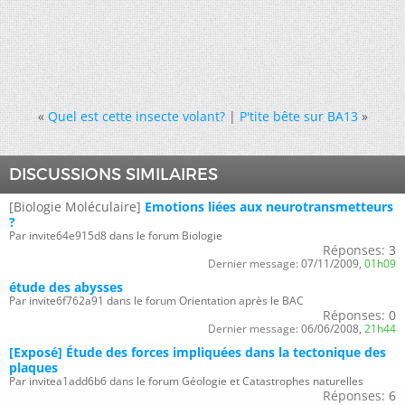
«
Quel est cette insecte volant?
|
P'tite bête sur BA13
»
DISCUSSIONS SIMILAIRES
[Biologie Moléculaire]
Emotions liées aux neurotransmetteurs
?
Par invite64e915d8 dans le forum Biologie
Réponses:
3
Dernier message:
07/11/2009,
01h09
étude des abysses
Par invite6f762a91 dans le forum Orientation après le BAC
Réponses:
0
Dernier message:
06/06/2008,
21h44
[Exposé] Étude des forces impliquées dans la tectonique des
plaques
Par invitea1add6b6 dans le forum Géologie et Catastrophes naturelles
Réponses:
6