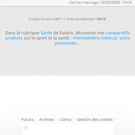
Dernier message:
22/02/2008,
14h34
Fuseau horaire GMT +1. Il est actuellement
16h19
.
Dans la rubrique
Santé
de Futura, découvrez nos
comparatifs
produits
sur le sport et la santé :
thermomètre médical
,
soins
personnels
...
-
Futura
-
Archives
-
Conso
-
Gestion des cookies
-
Politique de confidentialité
-
Haut de page