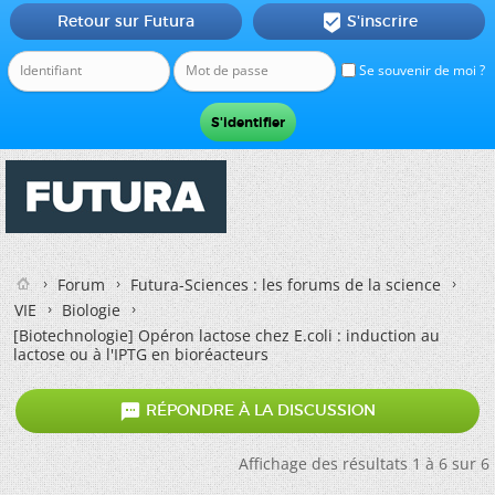
Retour sur Futura
S'inscrire

Se souvenir de moi ?
Forum
Futura-Sciences : les forums de la science
VIE
Biologie
[Biotechnologie]
Opéron lactose chez E.coli : induction au
lactose ou à l'IPTG en bioréacteurs

RÉPONDRE À LA DISCUSSION
Affichage des résultats 1 à 6 sur 6