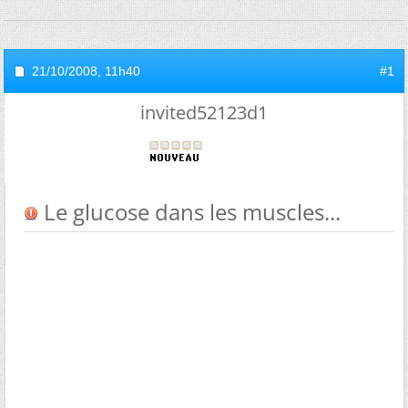
21/10/2008,
11h40
#1
invited52123d1
Le glucose dans les muscles...