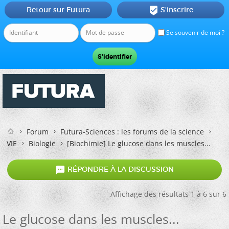
Retour sur Futura
S'inscrire

Se souvenir de moi ?
Forum
Futura-Sciences : les forums de la science
VIE
Biologie
[Biochimie]
Le glucose dans les muscles...

RÉPONDRE À LA DISCUSSION
Affichage des résultats 1 à 6 sur 6
Le glucose dans les muscles...