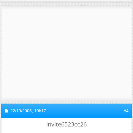
22/10/2008,
10h17
#4
invite6523cc26