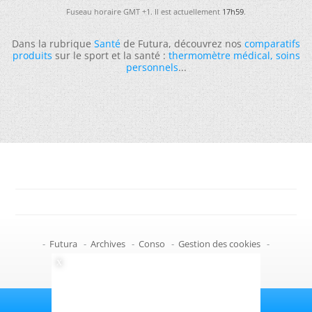
Fuseau horaire GMT +1. Il est actuellement
17h59
.
Dans la rubrique
Santé
de Futura, découvrez nos
comparatifs
produits
sur le sport et la santé :
thermomètre médical
,
soins
personnels
...
-
Futura
-
Archives
-
Conso
-
Gestion des cookies
-
Politique de confidentialité
-
Haut de page