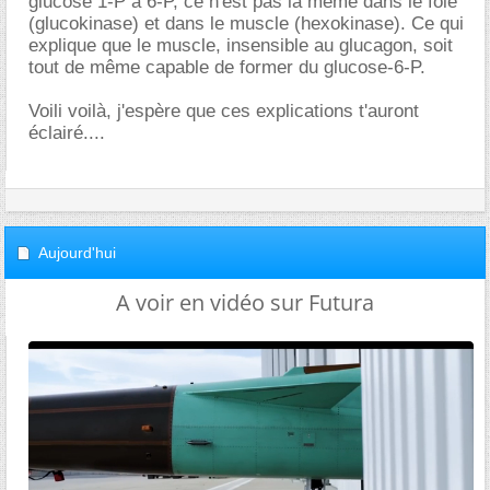
glucose 1-P à 6-P, ce n'est pas la même dans le foie
(glucokinase) et dans le muscle (hexokinase). Ce qui
explique que le muscle, insensible au glucagon, soit
tout de même capable de former du glucose-6-P.
Voili voilà, j'espère que ces explications t'auront
éclairé....
Aujourd'hui
A voir en vidéo sur Futura