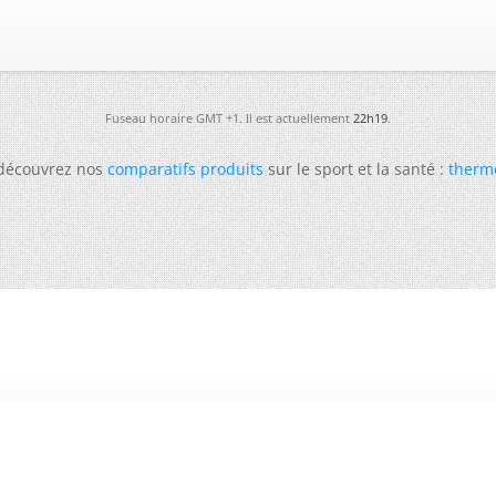
Fuseau horaire GMT +1. Il est actuellement
22h19
.
 découvrez nos
comparatifs produits
sur le sport et la santé :
therm
-
Futura
-
Archives
-
Conso
-