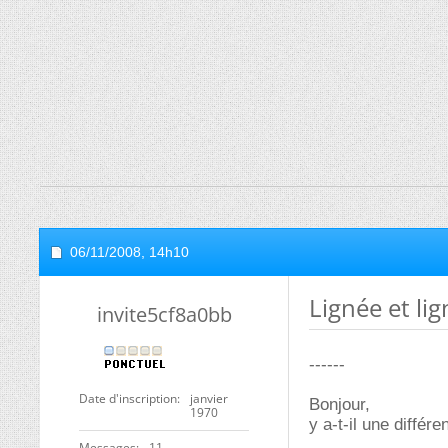
06/11/2008,
14h10
Lignée et lig
invite5cf8a0bb
------
Date d'inscription
janvier
Bonjour,
1970
y a-t-il une différe
Messages
11