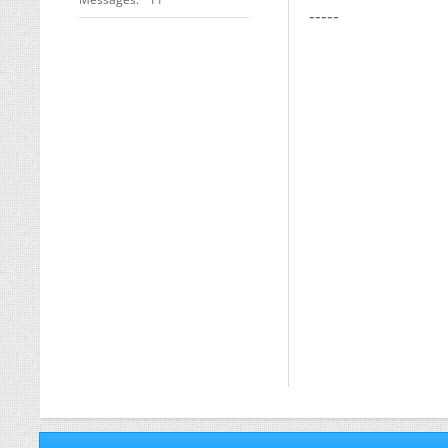
-----