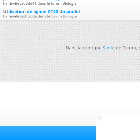
Par invitec303dd41 dans le forum Biologie
Utilisation de lignée DT40 du poulet
Par invitede312dde dans le forum Biologie
Dans la rubrique
Santé
de Futura,