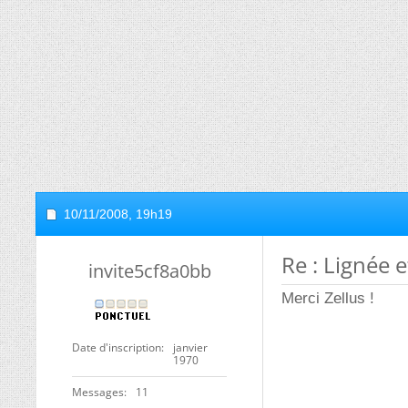
10/11/2008,
19h19
Re : Lignée e
invite5cf8a0bb
Merci Zellus !
Date d'inscription
janvier
1970
Messages
11