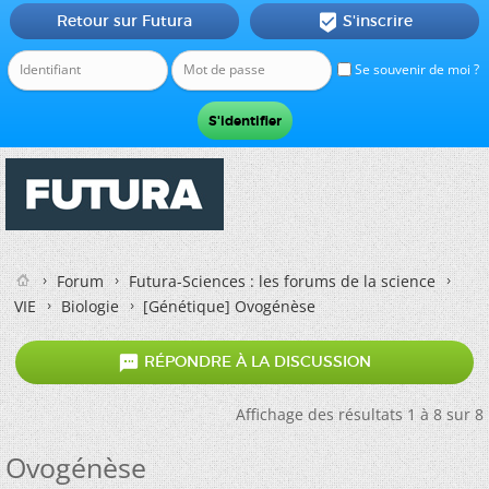
Retour sur Futura
S'inscrire

Se souvenir de moi ?
Forum
Futura-Sciences : les forums de la science
VIE
Biologie
[Génétique]
Ovogénèse

RÉPONDRE À LA DISCUSSION
Affichage des résultats 1 à 8 sur 8
Ovogénèse