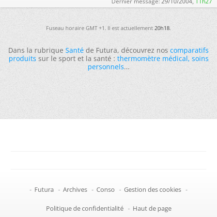
Dernier message:
29/10/2004,
11h27
Fuseau horaire GMT +1. Il est actuellement
20h18
.
Dans la rubrique
Santé
de Futura, découvrez nos
comparatifs
produits
sur le sport et la santé :
thermomètre médical
,
soins
personnels
...
-
Futura
-
Archives
-
Conso
-
Gestion des cookies
-
Politique de confidentialité
-
Haut de page