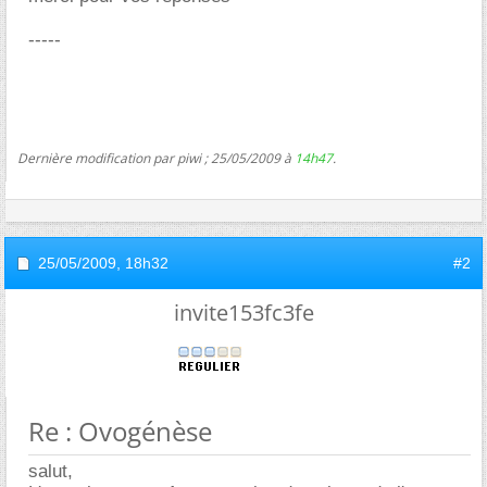
-----
Dernière modification par piwi ; 25/05/2009 à
14h47
.
25/05/2009,
18h32
#2
invite153fc3fe
Re : Ovogénèse
salut,