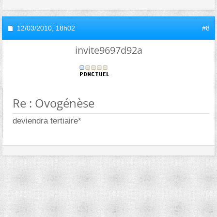
12/03/2010,
18h02
#8
invite9697d92a
Re : Ovogénèse
deviendra tertiaire*