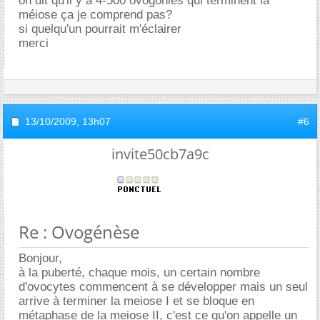
on dit qu'il y a 4-500 ovogonies qui terminent la
méiose ça je comprend pas?
si quelqu'un pourrait m'éclairer
merci
13/10/2009,
13h07
#6
invite50cb7a9c
Re : Ovogénèse
Bonjour,
à la puberté, chaque mois, un certain nombre
d'ovocytes commencent à se développer mais un seul
arrive à terminer la meiose I et se bloque en
métaphase de la meiose II, c'est ce qu'on appelle un