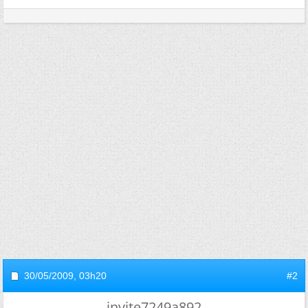
30/05/2009,
03h20
#2
invite7249a892