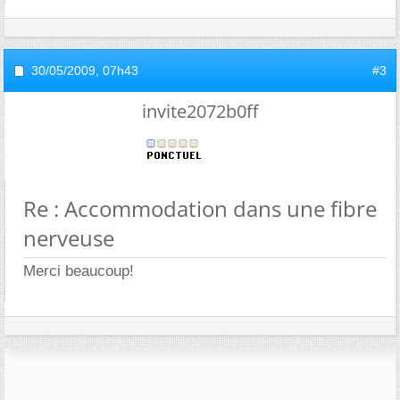
30/05/2009,
07h43
#3
invite2072b0ff
Re : Accommodation dans une fibre
nerveuse
Merci beaucoup!