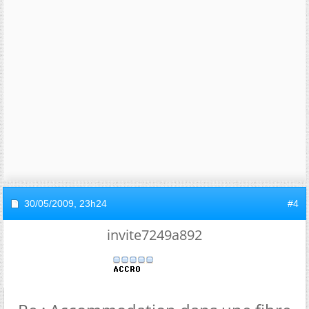
30/05/2009,
23h24
#4
invite7249a892