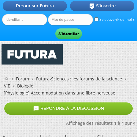
Retour sur Futura
S'inscrire

Se souvenir de moi ?
Forum
Futura-Sciences : les forums de la science
VIE
Biologie
[Physiologie]
Accommodation dans une fibre nerveuse

RÉPONDRE À LA DISCUSSION
Affichage des résultats 1 à 4 sur 4