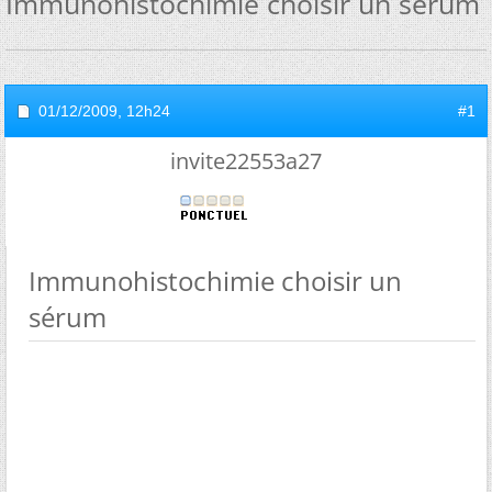
Immunohistochimie choisir un sérum
01/12/2009,
12h24
#1
invite22553a27
Immunohistochimie choisir un
sérum