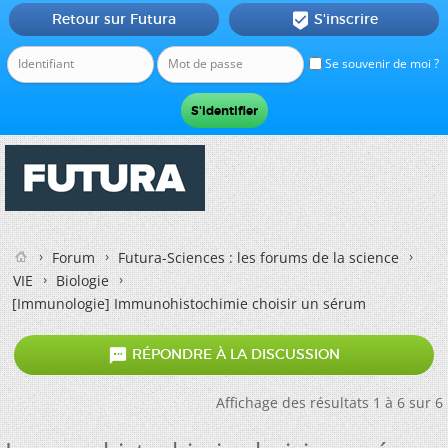
Retour sur Futura
S'inscrire

Se souvenir de moi ?
Forum
Futura-Sciences : les forums de la science
VIE
Biologie
[Immunologie]
Immunohistochimie choisir un sérum

RÉPONDRE À LA DISCUSSION
Affichage des résultats 1 à 6 sur 6