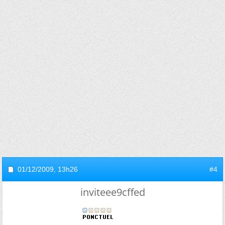
01/12/2009,
13h26
#4
inviteee9cffed