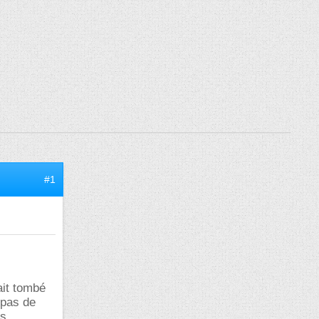
#1
ait tombé
t pas de
is