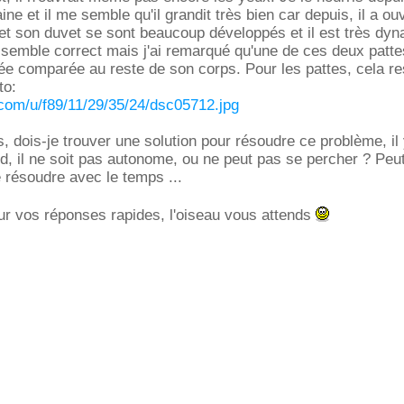
e et il me semble qu'il grandit très bien car depuis, il a ouv
et son duvet se sont beaucoup développés et il est très dyn
ut semble correct mais j'ai remarqué qu'une de ces deux patte
ée comparée au reste de son corps. Pour les pattes, cela r
to:
.com/u/f89/11/29/35/24/dsc05712.jpg
 dois-je trouver une solution pour résoudre ce problème, il 
rd, il ne soit pas autonome, ou ne peut pas se percher ? Peu
e résoudre avec le temps ...
ur vos réponses rapides, l'oiseau vous attends