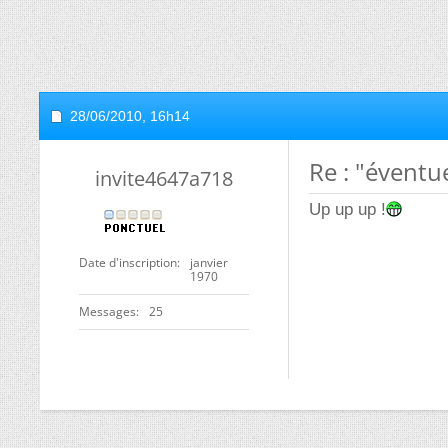
28/06/2010,
16h14
Re : "éventu
invite4647a718
Up up up !
Date d'inscription
janvier
1970
Messages
25