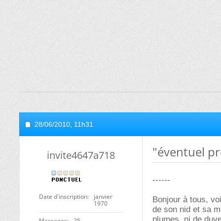
28/06/2010,
11h31
"éventuel pr
invite4647a718
------
Date d'inscription
janvier
Bonjour à tous, voi
1970
de son nid et sa mè
plumes, ni de duve
Messages
25