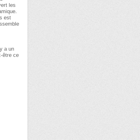
ert les
amique.
s est
essemble
y a un
t-être ce