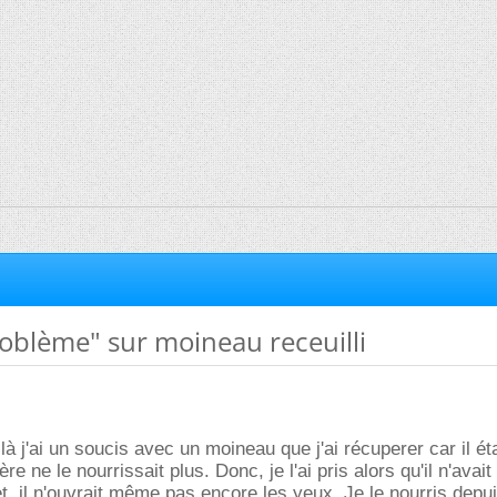
oblème" sur moineau receuilli
là j'ai un soucis avec un moineau que j'ai récuperer car il ét
re ne le nourrissait plus. Donc, je l'ai pris alors qu'il n'avai
t, il n'ouvrait même pas encore les yeux. Je le nourris depu