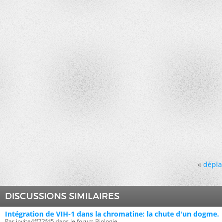
«
dépla
DISCUSSIONS SIMILAIRES
Intégration de VIH-1 dans la chromatine: la chute d'un dogme.
Par invite4ff72fd5 dans le forum Biologie