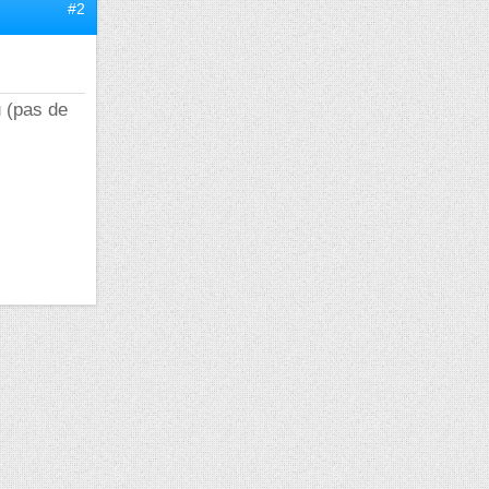
#2
u (pas de