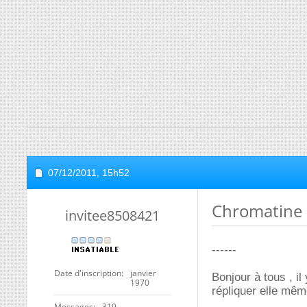
07/12/2011,
15h52
Chromatine 
invitee8508421
------
Date d'inscription
janvier
Bonjour à tous , i
1970
répliquer elle mêm
Messages
319