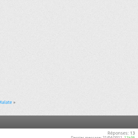
Malate
»
Réponses:
13
Dernier message:
21/04/2011,
11h36