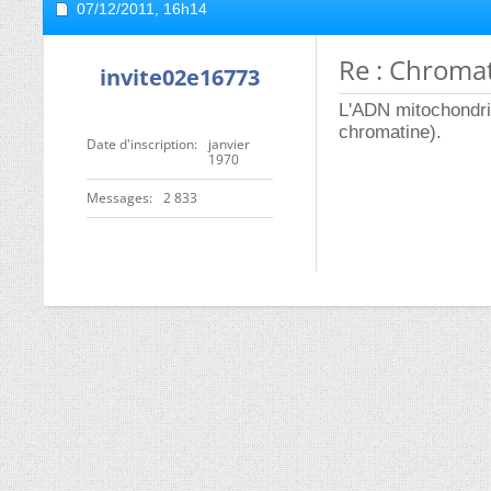
07/12/2011,
16h14
Re : Chromat
invite02e16773
L'ADN mitochondrial
chromatine).
Date d'inscription
janvier
1970
Messages
2 833