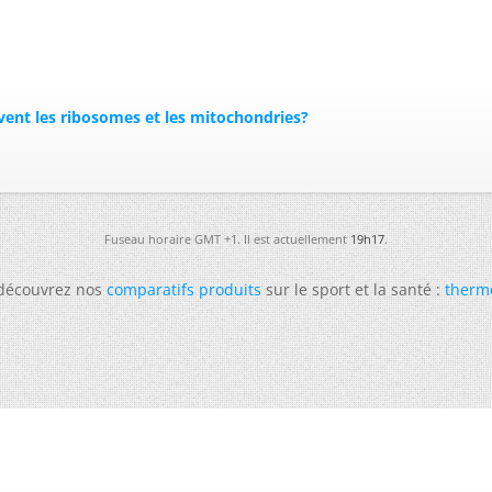
vent les ribosomes et les mitochondries?
Fuseau horaire GMT +1. Il est actuellement
19h17
.
 découvrez nos
comparatifs produits
sur le sport et la santé :
therm