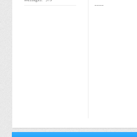
-----