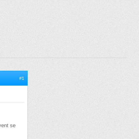
#1
vent se