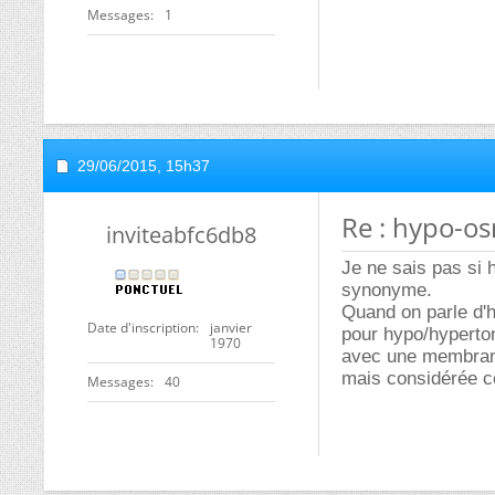
Messages
1
29/06/2015,
15h37
Re : hypo-o
inviteabfc6db8
Je ne sais pas si
synonyme.
Quand on parle d'
Date d'inscription
janvier
pour hypo/hyperto
1970
avec une membrane 
mais considérée 
Messages
40