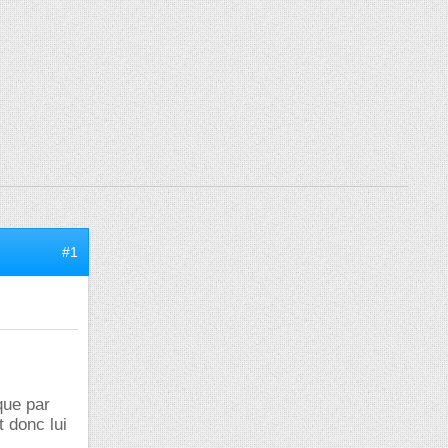
#1
que par
t donc lui