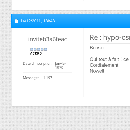
14/12/2011,
18h48
Re : hypo-o
inviteb3a6feac
Bonsoir
Oui tout à fait ! 
Date d'inscription
janvier
Cordialement
1970
Nowell
Messages
1 197