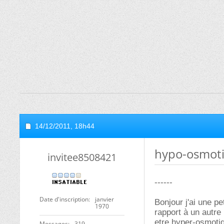
14/12/2011,
18h44
hypo-osmoti
invitee8508421
------
Date d'inscription
janvier
Bonjour j'ai une p
1970
rapport à un autre 
etre hyper-osmoti
Messages
319