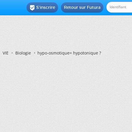
S'inscrire
Retour sur Futura

VIE
Biologie
hypo-osmotique= hypotonique ?