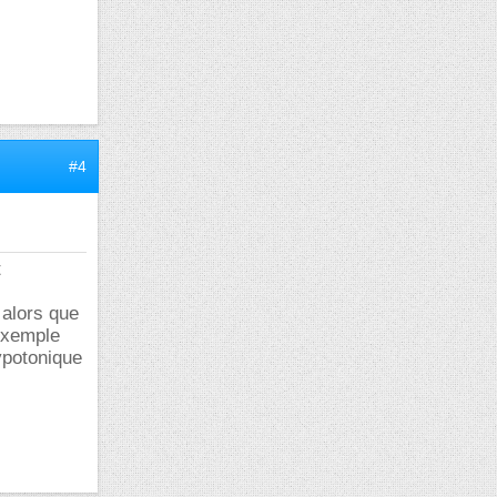
#4
t
 alors que
exemple
ypotonique