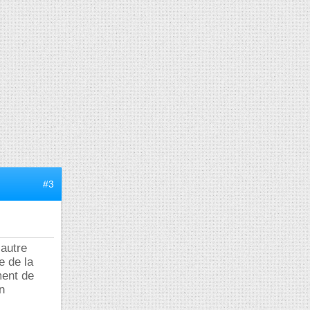
#3
 autre
e de la
ment de
n