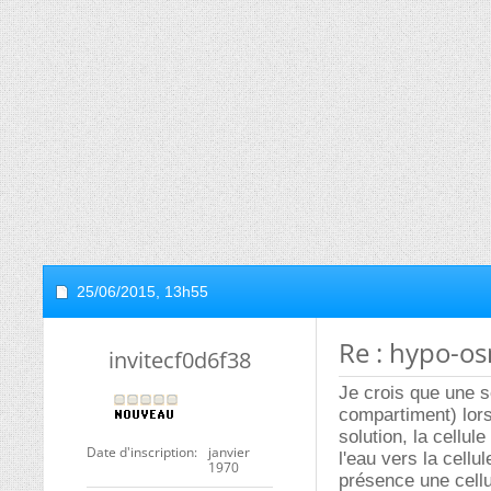
25/06/2015,
13h55
Re : hypo-o
invitecf0d6f38
Je crois que une s
compartiment) lors
solution, la cellul
Date d'inscription
janvier
l'eau vers la cell
1970
présence une cellul